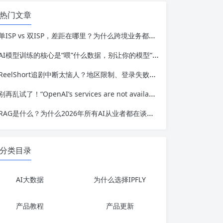
热门文章
单ISP vs 双ISP，差距在哪里？为什么跨境业务都在从机房IP转向运营商IP？
AI模型训练的核心是“喂”什么数据，别让你的模型“吃”垃圾数据了
ReelShort追剧中断太恼人？地区限制、登录失败、加载卡顿一站式排查
别再乱试了！“OpenAI’s services are not available in your country.”问题根源与访问方案
RAG是什么？为什么2026年所有AI从业者都在谈论它？
分类目录
AI大数据
为什么选择IPFLY
产品教程
产品更新