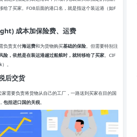
移给了买家。FOB后面的港口名，就是指这个装运港（如F
d Freight) 成本加保险费、运费
需负责支付
海运费
和为货物购买
基础的保险
。但需要特别注
风险，依然是在装运港越过船舷时，就转移给了买家
。CIF
rk）。
) 完税后交货
。卖家需要负责将货物从自己的工厂，一路送到买家在目的国
，
包括进口国的关税
。