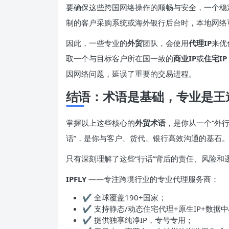
要确保这些跨国网络操作的顺畅与安全，一个稳
制的客户采购系统或海外银行后台时，本地网络
因此，一些专业的
外贸
团队，会使用
代理IP
来优
取一个与目标客户所在国一致的
商业IP
或
住宅IP
因网络问题，延误了重要的交易进程。
结语：术语是基础，专业是王
掌握以上这些核心的
外贸术语
，是你从一个“外行
话”，是你与客户、货代、银行高效沟通的基石
只有深刻理解了这些“行话”背后的责任、风险
IPFLY
——专注跨境行业的专业代理服务商：
✔ 全球覆盖190+国家；
✔ 支持静态/动态住宅代理+原生IP+数据
✔ 提供独享纯净IP，专号专用；