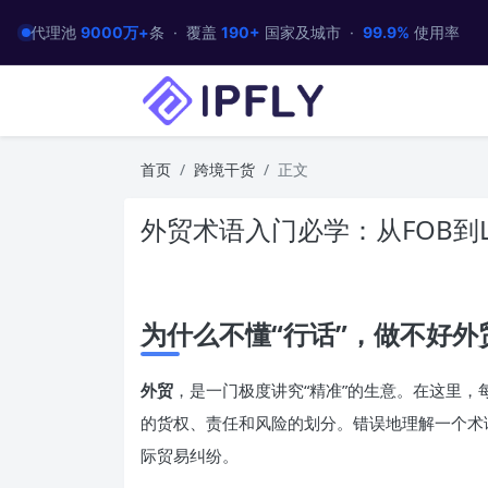
代理池
9000万+
条 · 覆盖
190+
国家及城市 ·
99.9%
使用率
首页
跨境干货
正文
外贸术语入门必学：从FOB到L
为什么不懂“行话”，做不好外
外贸
，是一门极度讲究“精准”的生意。在这里，
的货权、责任和风险的划分。错误地理解一个术
际贸易纠纷。