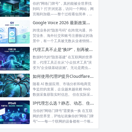
你的“网络门牌号”，真的能被全世界找
到吗？ 打开浏览器，访问一个网站，网
页顺利加载——整个过程看似简单，但
背后...
Google Voice 2026 最新政策解读：付费订阅、Gemini 纪要、实名认证——GV的变与不变
跨境业务的“隐形号码” 在跨境沟通、外
贸业务、海外社交和账号注册验证的场
景中，有一个工具被无数从业者悄悄使
用着...
代理工具不止是“换IP”，别再被“免费代理”骗了
数据时代的“隐形基建” 在互联网的世界
里，代理工具正在从“小众技术工具”演
变为“企业级基础设施”。无论是爬虫
工...
如何使用代理IP提升Cloudflare环境下的数据采集稳定性？
随着 AI 数据应用、市场分析和电商竞
争监控的发展，企业越来越依赖 Web
数据采集获取实时信息。 但在实际采...
IP代理怎么选？静态、动态、住宅、机房——别再傻傻分不清，这篇帮你彻底搞懂
当你的“网络门牌号”需要换一换 在互联
网的世界里，IP地址就像你的“网络门牌
号”——每一个联网的设备都有一个唯...