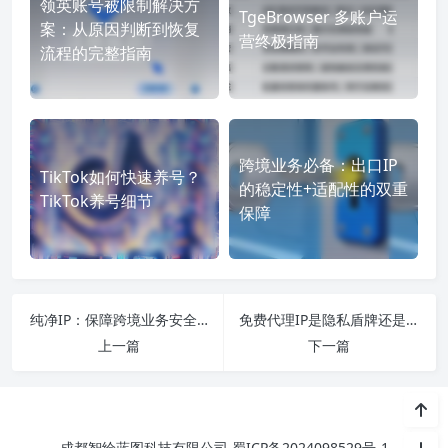
领英账号被限制解决方
TgeBrowser 多账户运
案：从原因判断到恢复
营终极指南
流程的完整指南
跨境业务必备：出口IP
TikTok如何快速养号？
的稳定性+适配性的双重
TikTok养号细节
保障
纯净IP：保障跨境业务安全与效率的核心基石
免费代理IP是隐私盾牌还是数据陷阱？
上一篇
下一篇
成都智绘蓝图科技有限公司
蜀ICP备2024098529号-1