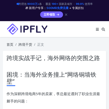
代理池
9000万+
条 · 覆盖
190+
国家及城市 ·
99.9%
使用率
🎁 新用户专享：
500MB免费流量
+ 专属折扣
✕
立即领取
首页
跨境干货
正文
跨境实战手记，海外网络的突围之路
困境：当海外业务撞上“网络铜墙铁
壁”
作为深耕跨境电商5年的卖家，李总最近遇到了职业生涯最
棘手的问题：