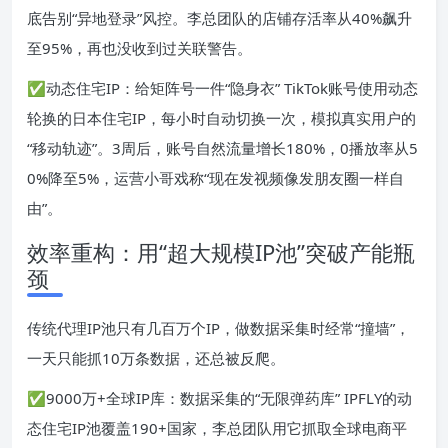
底告别“异地登录”风控。李总团队的店铺存活率从40%飙升
至95%，再也没收到过关联警告。
✅动态住宅IP：给矩阵号一件“隐身衣” TikTok账号使用动态
轮换的日本住宅IP，每小时自动切换一次，模拟真实用户的
“移动轨迹”。3周后，账号自然流量增长180%，0播放率从5
0%降至5%，运营小哥戏称“现在发视频像发朋友圈一样自
由”。
效率重构：用“超大规模IP池”突破产能瓶
颈
传统代理IP池只有几百万个IP，做数据采集时经常“撞墙”，
一天只能抓10万条数据，还总被反爬。
✅9000万+全球IP库：数据采集的“无限弹药库” IPFLY的动
态住宅IP池覆盖190+国家，李总团队用它抓取全球电商平