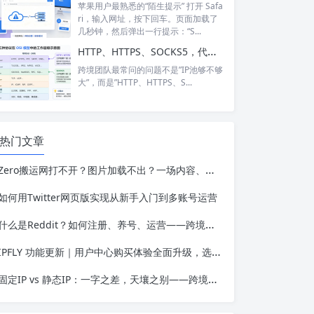
苹果用户最熟悉的“陌生提示” 打开 Safa
ri，输入网址，按下回车。页面加载了
几秒钟，然后弹出一行提示：“S...
HTTP、HTTPS、SOCKS5，代理IP的三种协议到底怎么选？
跨境团队最常问的问题不是”IP池够不够
大”，而是”HTTP、HTTPS、S...
热门文章
Zero搬运网打不开？图片加载不出？一场内容、用户与网络可用性的三角博弈
如何用Twitter网页版实现从新手入门到多账号运营
什么是Reddit？如何注册、养号、运营——跨境人必备的社区平台认知框架
IPFLY 功能更新｜用户中心购买体验全面升级，选购代理IP更高效、更便捷
固定IP vs 静态IP：一字之差，天壤之别——跨境业务选错IP类型的代价有多高？