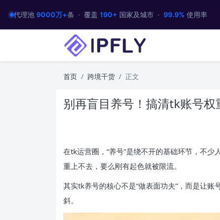
代理池
9000万+
条 · 覆盖
190+
国家及城市 ·
99.9%
使用率
首页
跨境干货
正文
别再盲目养号！搞清tk账号
在tk运营圈，“养号”是绕不开的基础环节，不少
重上不去，要么刚有起色就被限流。
其实tk养号的核心不是“做表面功夫”，而是让账
斜。