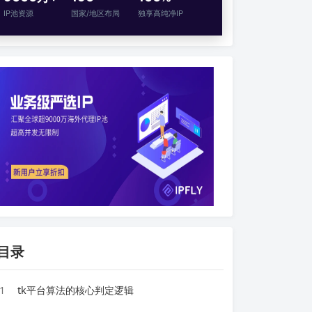
IP池资源
国家/地区布局
独享高纯净IP
目录
1
tk平台算法的核心判定逻辑