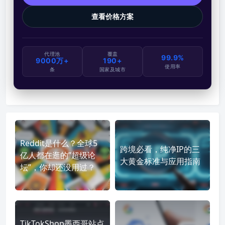
查看价格方案
代理池
覆盖
99.9%
9000万+
190+
使用率
条
国家及城市
Reddit是什么？全球5
跨境必看，纯净IP的三
亿人都在逛的”超级论
大黄金标准与应用指南
坛”，你却还没用过？
TikTokShop墨西哥站点