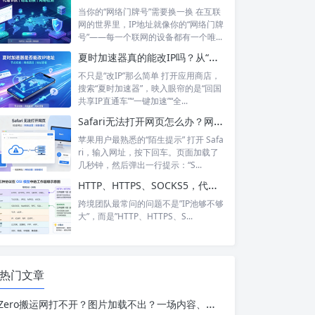
当你的“网络门牌号”需要换一换 在互联
网的世界里，IP地址就像你的“网络门牌
号”——每一个联网的设备都有一个唯...
夏时加速器真的能改IP吗？从“换IP”到“回国加速”，功能边界在哪里？
不只是“改IP”那么简单 打开应用商店，
搜索“夏时加速器”，映入眼帘的是“回国
共享IP直通车”“一键加速”“全...
Safari无法打开网页怎么办？网络正常却打不开？6个步骤帮你彻底搞定
苹果用户最熟悉的“陌生提示” 打开 Safa
ri，输入网址，按下回车。页面加载了
几秒钟，然后弹出一行提示：“S...
HTTP、HTTPS、SOCKS5，代理IP的三种协议到底怎么选？
跨境团队最常问的问题不是”IP池够不够
大”，而是”HTTP、HTTPS、S...
热门文章
Zero搬运网打不开？图片加载不出？一场内容、用户与网络可用性的三角博弈