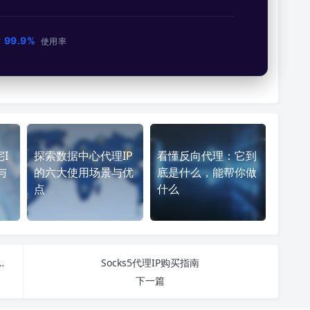
99.9%
市
使用率
宅I
探索数据中心代理IP
看懂反向代理：它到
与
的六大使用场景与优
底是什么，能帮你做
点
什么
P 与指纹浏览器助力防关联批量运营
Socks5代理IP购买指南
下一篇