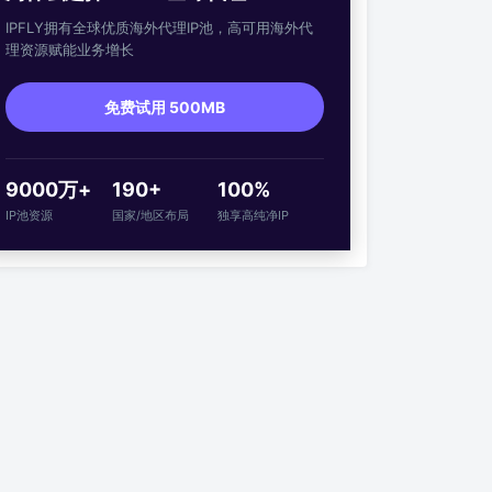
IPFLY拥有全球优质海外代理IP池，高可用海外代
理资源赋能业务增长
免费试用 500MB
9000万+
190+
100%
IP池资源
国家/地区布局
独享高纯净IP