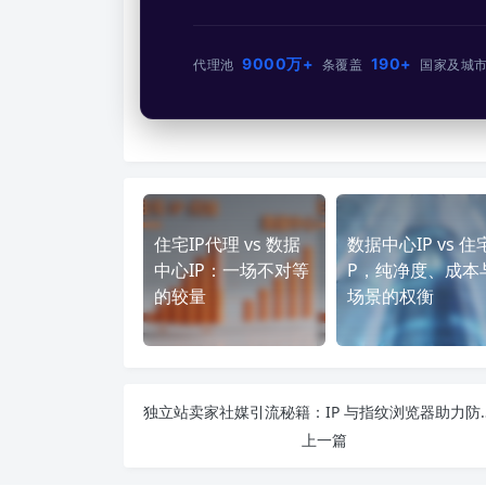
9000万+
190+
代理池
条
覆盖
国家及城
住宅IP代理 vs 数据
数据中心IP vs 住
中心IP：一场不对等
P，纯净度、成本
的较量
场景的权衡
独立站卖家社媒引流秘籍：I
上一篇