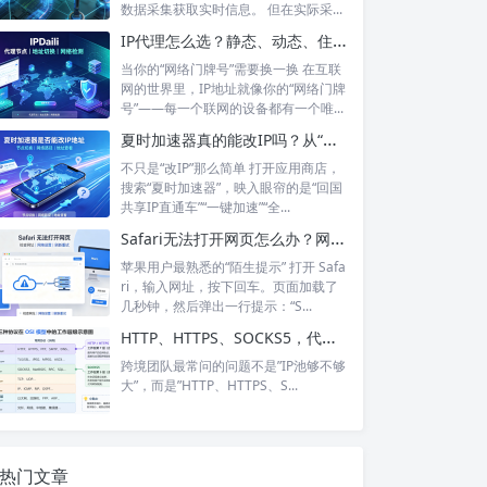
数据采集获取实时信息。 但在实际采...
IP代理怎么选？静态、动态、住宅、机房——别再傻傻分不清，这篇帮你彻底搞懂
当你的“网络门牌号”需要换一换 在互联
网的世界里，IP地址就像你的“网络门牌
号”——每一个联网的设备都有一个唯...
夏时加速器真的能改IP吗？从“换IP”到“回国加速”，功能边界在哪里？
不只是“改IP”那么简单 打开应用商店，
搜索“夏时加速器”，映入眼帘的是“回国
共享IP直通车”“一键加速”“全...
Safari无法打开网页怎么办？网络正常却打不开？6个步骤帮你彻底搞定
苹果用户最熟悉的“陌生提示” 打开 Safa
ri，输入网址，按下回车。页面加载了
几秒钟，然后弹出一行提示：“S...
HTTP、HTTPS、SOCKS5，代理IP的三种协议到底怎么选？
跨境团队最常问的问题不是”IP池够不够
大”，而是”HTTP、HTTPS、S...
热门文章