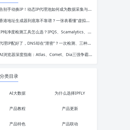
告别手动换IP！动态IP代理池如何成为数据采集与账号运营的“隐形刚需”
香港地址生成器到底靠不靠谱？一张表看懂“虚拟地址”的合法与非法边界
IP纯净度检测工具怎么选？IPQS、Scamalytics、Ping0.cc深度对比
代理IP配好了，DNS却在“泄密”？一次检测、三种成因、五个工具
AI浏览器深度指南：Atlas、Comet、Dia三强争霸，谁才是真正的“网页执行代理”？
分类目录
AI大数据
为什么选择IPFLY
产品教程
产品更新
产品特色
产品联动