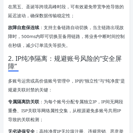
在黑五、圣诞等跨境高峰时段，可有效避免带宽争抢导致的
延迟波动，确保数据传输稳定性；
故障自愈保连续
：支持主备链路自动切换，当主链路出现故
障时，500ms内即可切换至备用链路，将业务中断时间控制
在秒级，减少订单流失等损失。
2. IP纯净隔离：规避账号风险的“安全屏
障”
多账号运营或高价值账号管理中，IP的“独立性”与“纯净度”是
规避关联封禁的关键：
专属隔离防关联
：为每个账号分配专属独立IP，IP间无网段
重叠、ISP关联等网络属性交集，从根源避免多账号共用IP
导致的关联检测；
无劣迹保安全
：高纯净度IP无垃圾注册、违规营销、恶意举