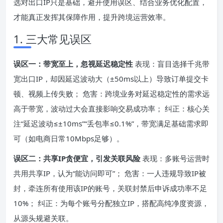
选对出口IP只是基础，避开使用误区、结合业务优化配置，
才能真正发挥其保障作用，提升跨境运营效率。
1. 三大常见误区
误区一：带宽至上，忽视延迟稳定性
表现：盲目选择千兆带
宽出口IP，却因延迟波动大（±50ms以上）导致订单提交卡
顿、视频上传失败； 危害：跨境业务对延迟稳定性的需求远
高于带宽，波动过大会直接影响交易成功率； 纠正：核心关
注“延迟波动≤±10ms”“丢包率≤0.1%”，带宽满足基础需求即
可（如电商日常10Mbps足够）。
误区二：共享IP贪便宜，引发关联风险
表现：多账号运营时
共用共享IP，认为“能访问即可”； 危害：一人违规导致IP被
封，牵连所有使用该IP的账号，关联封禁后申诉成功率不足
10%； 纠正：为每个账号分配独立IP，搭配高纯净度资源，
从源头规避关联。