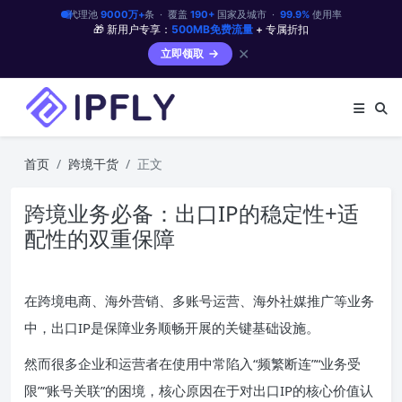
代理池
9000万+
条 · 覆盖
190+
国家及城市 ·
99.9%
使用率
🎁 新用户专享：
500MB免费流量
+ 专属折扣
✕
立即领取
首页
跨境干货
正文
跨境业务必备：出口IP的稳定性+适
配性的双重保障
在跨境电商、海外营销、多账号运营、海外社媒推广等业务
中，出口IP是保障业务顺畅开展的关键基础设施。
然而很多企业和运营者在使用中常陷入“频繁断连”“业务受
限”“账号关联”的困境，核心原因在于对出口IP的核心价值认