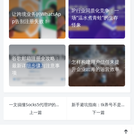
IP行业同质化竞争：一
让跨境业务的WhatsAp
场“温水煮青蛙”的生存
p告别注册失败！
怪象
谷歌邮箱注册全攻略：
怎样构建用户信任来提
最新详细步骤与注意事
升企业出海的运营效率
项
一文搞懂Socks5代理IP的优势与选择
新手避坑指南：tk养号不是“发够视频就行”
上一篇
下一篇