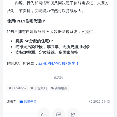
——内容、行为和网络环境共同决定了你能走多远。只要方
法对、节奏稳，变现能力依然可以持续放大。
使用IPFLY住宅代理
IP
IPFLY 拥有自建服务器 + 大数据筛选系统，只提供：
真实
ISP
分配的住宅
IP
纯净无污染
IP
段，非共享、无历史滥用记录
支持
IP
检测、定位筛选、多国家切换
防风控、控风险，
就用IPFLY实现IP隔离！
正文完
Facebook
干货系列
跨境电商
发表至：
跨境干货
2026-01-13
0