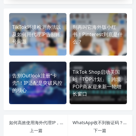
TikTok环境检测办法以
别再叫它海外版小红
及如何用代理IP告别账
书！Pinterest到底是什
号问题
么？
TikTok Shop启动美国
告别Outlook注册“卡
站「TOP计划」：跨境
壳”！IP适配是突破风控
POP商家迎来新一轮增
的核心
长窗口
如何高效使用海外代理IP，提升跨境访问体验
WhatsApp收不到验证码？常见原因与有效解决方法
上一篇
下一篇