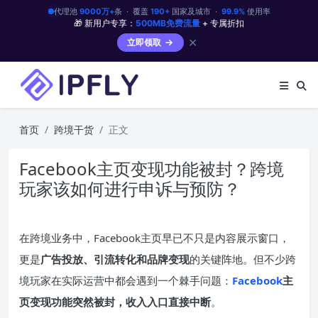
代理池
9000万+
条 · 覆盖
190+
国家及城市 ·
99.9%
使用率
🎁 新用户专享：
500MB免费流量
+ 专属折扣
✕
立即领取
首页
跨境干货
正文
Facebook主页变现功能被封？跨境
玩家该如何进行申诉与预防？
在跨境业务中，Facebook主页早已不只是内容展示窗口，
更是
广告投放、引流转化和品牌变现
的关键阵地。但不少跨
境玩家在实际运营中都会遇到一个棘手问题：
Facebook
主
页变现功能突然被封，收入入口直接中断
。