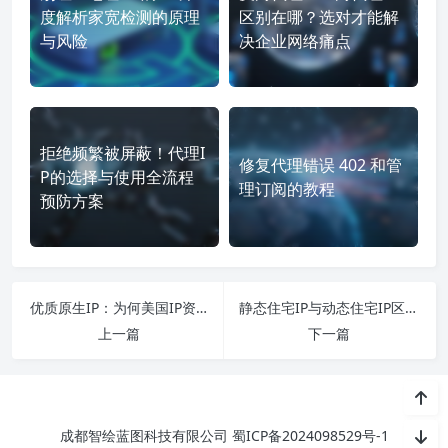
度解析家宽检测的原理
区别在哪？选对才能解
与风险
决企业网络痛点
拒绝频繁被屏蔽！代理I
修复代理错误 402 和管
P的选择与使用全流程
理订阅的教程
预防方案
优质原生IP：为何美国IP资源在跨境业务中不可或缺？
静态住宅IP与动态住宅IP区别详解：企业出海如何选择？
上一篇
下一篇
成都智绘蓝图科技有限公司
蜀ICP备2024098529号-1