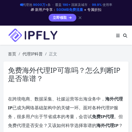
代理池
9000万+
条 · 覆盖
190+
国家及城市 ·
99.9%
使用率
🎁 新用户专享：
500MB免费流量
+ 专属折扣
✕
立即领取
首页
代理IP科普
正文
免费海外代理IP可靠吗？怎么判断IP
是否靠谱？
在跨境电商、数据采集、社媒运营等出海业务中，
海外代理
IP
已成为网络基础架构中的关键一环。面对各种代理IP服
务，很多用户出于节省成本的考量，会尝试
免费IP代理
。但
免费代理是否安全？又该如何科学选择靠谱的
海外代理IP
？