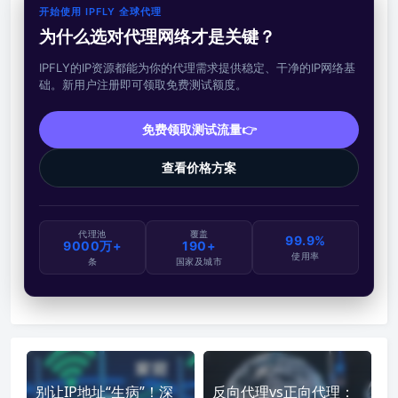
开始使用 IPFLY 全球代理
为什么选对代理网络才是关键？
IPFLY的IP资源都能为你的代理需求提供稳定、干净的IP网络基
础。新用户注册即可领取免费测试额度。
免费领取测试流量👉
查看价格方案
代理池
覆盖
99.9%
9000万+
190+
使用率
条
国家及城市
别让IP地址“生病”！深
反向代理vs正向代理：