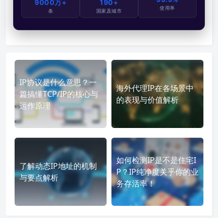
9000万+
190+
使用率
条
国家及城市
IP协议是什么意思？一
海外代理IP在各场景中
篇搞懂TCP/IP的核心与
的表现与价值解析
运作原理
如何检测IP是不是住宅I
了解动态IP地址的机制
P？IP纯净度关乎你的业
与要点解析
务存活率！