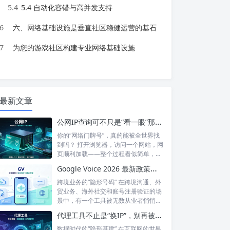
5.4
5.4 自动化容错与高并发支持
6
六、网络基础设施是垂直社区稳健运营的基石
7
为您的游戏社区构建专业网络基础设施
最新文章
公网IP查询可不只是“看一眼”那么简单！如何保护你的网络身份？
你的“网络门牌号”，真的能被全世界找
到吗？ 打开浏览器，访问一个网站，网
页顺利加载——整个过程看似简单，但
背后...
Google Voice 2026 最新政策解读：付费订阅、Gemini 纪要、实名认证——GV的变与不变
跨境业务的“隐形号码” 在跨境沟通、外
贸业务、海外社交和账号注册验证的场
景中，有一个工具被无数从业者悄悄使
用着...
代理工具不止是“换IP”，别再被“免费代理”骗了
数据时代的“隐形基建” 在互联网的世界