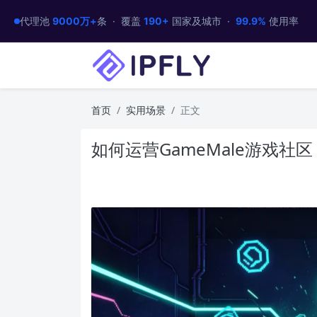
代理池
9000万+
条 · 覆盖
190+
国家及城市 ·
99.9%
使用率
首页
实用场景
正文
如何运营GameMale游戏社区