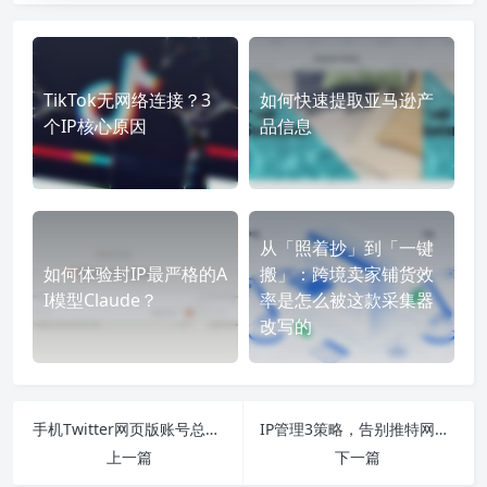
TikTok无网络连接？3
如何快速提取亚马逊产
个IP核心原因
品信息
从「照着抄」到「一键
如何体验封IP最严格的A
搬」：跨境卖家铺货效
I模型Claude？
率是怎么被这款采集器
改写的
手机Twitter网页版账号总风控？IP频繁变动是隐形风险
IP管理3策略，告别推特网页版“登入-异常-再登入”循环？
上一篇
下一篇