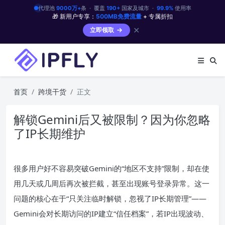
代理池
9000万+
条 · 覆盖
190+
国家及城市 ·
99.9%
使用率
🎁 新用户专享：
500MB免费流量
+ 专属折扣
✕
立即领取
首页
跨境干货
正文
解锁Gemini后又被限制？因为你忽略
了IP长期维护
很多用户好不容易突破Gemini的“地区不支持”限制，却在使
用几天或几周后再次被拦截，甚至出现账号登录异常。这一
问题的核心在于“只关注临时解锁，忽视了IP长期管理”——
Gemini会对长期访问的IP建立“信任档案”，若IP出现波动、