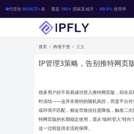
代理池
9000万+
条 · 覆盖
190+
国家及城市 ·
99.9%
使用率
首页
跨境干货
正文
IP管理3策略，告别推特网页版
很多用户好不容易成功登入推特网页版，却在后续
时冻结——这并非推特的随机风控，而是平台对长
或环境不匹配，都会导致信任度降低，触发二次限
特网页版的长期稳定使用，需从“临时登入”转向“I
这一过程提供全流程保障。