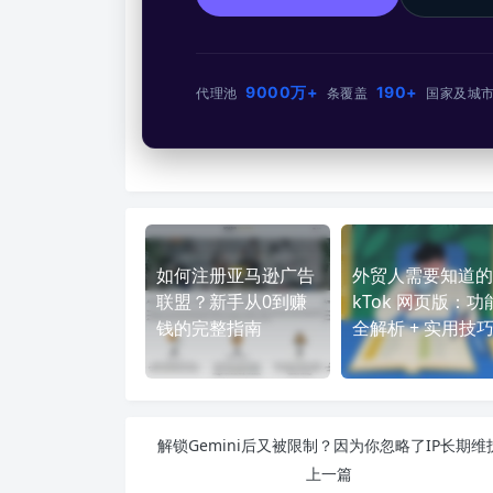
9000万+
190+
代理池
条
覆盖
国家及城
如何注册亚马逊广告
外贸人需要知道的T
联盟？新手从0到赚
kTok 网页版：功
钱的完整指南
全解析 + 实用技
解锁Gemini后又被限制？因为你忽略了IP长期维
上一篇