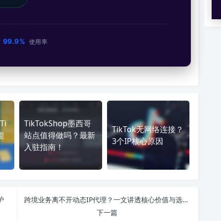
99.9%
市
使用率
i
TikTokShop墨西哥
TikTok无网络连接？
能
站点值得做吗？最新
3个IP核心原因
巧
入驻指南！
护
跨境业务离不开动态IP代理？一文讲透核心价值与选择逻辑
下一篇