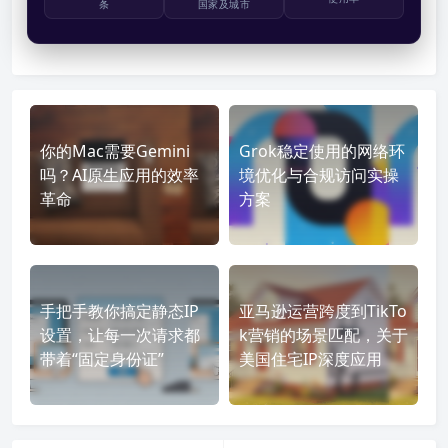
条
国家及城市
你的Mac需要Gemini
Grok稳定使用的网络环
吗？AI原生应用的效率
境优化与合规访问实操
革命
方案
手把手教你搞定静态IP
亚马逊运营跨度到TikTo
设置，让每一次请求都
k营销的场景匹配，关于
带着“固定身份证”
美国住宅IP深度应用