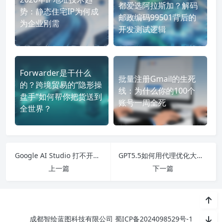
都爱选阿拉斯加？解码
势：静态住宅IP为何成
邮政编码99501背后的
为企业刚需
开发测试逻辑
Forwarder是干什么
批量注册Gmail的生死
的？跨境贸易的“隐形操
线：为什么你的100个
盘手”如何帮你把货送到
账号一周全死
全世界？
Google AI Studio 打不开？如何通过优化网络基础设施，告别访问故障
GPT5.5如何用代理优化大规模数据采集与SEO验证
上一篇
下一篇
成都智绘蓝图科技有限公司
蜀ICP备2024098529号-1