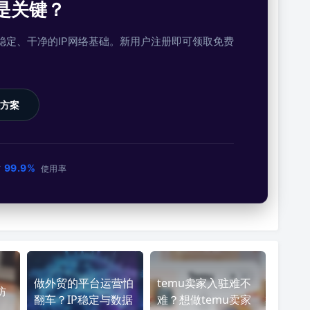
是关键？
提供稳定、干净的IP网络基础。新用户注册即可领取免费
方案
99.9%
市
使用率
做外贸的平台运营怕
temu卖家入驻难不
防
翻车？IP稳定与数据
难？想做temu卖家