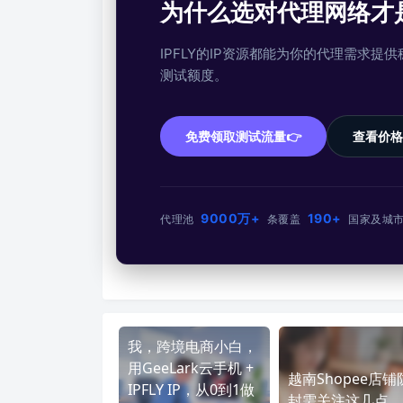
为什么选对代理网络才
IPFLY的IP资源都能为你的代理需求
测试额度。
免费领取测试流量👉
查看价格
9000万+
190+
代理池
条
覆盖
国家及城
我，跨境电商小白，
用GeeLark云手机 +
越南Shopee店铺
IPFLY IP，从0到1做
封需关注这几点