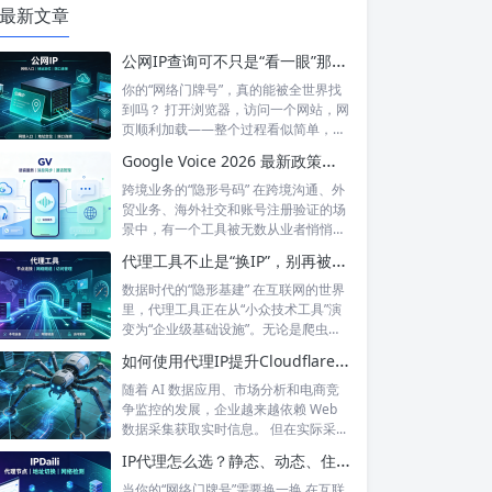
最新文章
公网IP查询可不只是“看一眼”那么简单！如何保护你的网络身份？
你的“网络门牌号”，真的能被全世界找
到吗？ 打开浏览器，访问一个网站，网
页顺利加载——整个过程看似简单，但
背后...
Google Voice 2026 最新政策解读：付费订阅、Gemini 纪要、实名认证——GV的变与不变
跨境业务的“隐形号码” 在跨境沟通、外
贸业务、海外社交和账号注册验证的场
景中，有一个工具被无数从业者悄悄使
用着...
代理工具不止是“换IP”，别再被“免费代理”骗了
数据时代的“隐形基建” 在互联网的世界
里，代理工具正在从“小众技术工具”演
变为“企业级基础设施”。无论是爬虫
工...
如何使用代理IP提升Cloudflare环境下的数据采集稳定性？
随着 AI 数据应用、市场分析和电商竞
争监控的发展，企业越来越依赖 Web
数据采集获取实时信息。 但在实际采...
IP代理怎么选？静态、动态、住宅、机房——别再傻傻分不清，这篇帮你彻底搞懂
当你的“网络门牌号”需要换一换 在互联