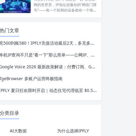
网的世界里，IP地址就像你的“网络门牌
号”——每一个联网的设备都有一个唯...
热门文章
充500到账580！IPFLY充值活动最后2天，多充多送最高送24%
本机IP查询不只是“看一下”那么简单——公网IP、内网IP、NAT、隐私保护，一篇讲透
Google Voice 2026 最新政策解读：付费订阅、Gemini 纪要、实名认证——GV的变与不变
TgeBrowser 多账户运营终极指南
IPFLY 夏日狂欢限时开启｜动态住宅代理低至 $0.56/GB，静态住宅IP $1.58/IP 起
分类目录
AI大数据
为什么选择IPFLY