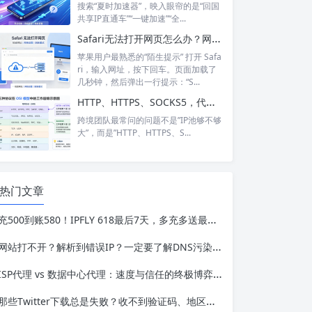
搜索“夏时加速器”，映入眼帘的是“回国
共享IP直通车”“一键加速”“全...
Safari无法打开网页怎么办？网络正常却打不开？6个步骤帮你彻底搞定
苹果用户最熟悉的“陌生提示” 打开 Safa
ri，输入网址，按下回车。页面加载了
几秒钟，然后弹出一行提示：“S...
HTTP、HTTPS、SOCKS5，代理IP的三种协议到底怎么选？
跨境团队最常问的问题不是”IP池够不够
大”，而是”HTTP、HTTPS、S...
热门文章
充500到账580！IPFLY 618最后7天，多充多送最高送24%
网站打不开？解析到错误IP？一定要了解DNS污染与DNS泄露的根本区别与应对
ISP代理 vs 数据中心代理：速度与信任的终极博弈，跨境业务该怎么选？
那些Twitter下载总是失败？收不到验证码、地区不可用的根本原因