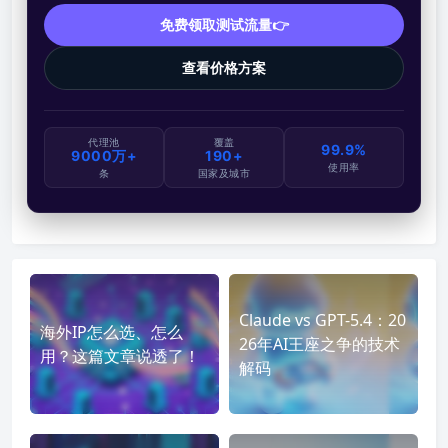
免费领取测试流量👉
查看价格方案
代理池
覆盖
99.9%
9000万+
190+
使用率
条
国家及城市
Claude vs GPT-5.4：20
海外IP怎么选、怎么
26年AI王座之争的技术
用？这篇文章说透了！
解码