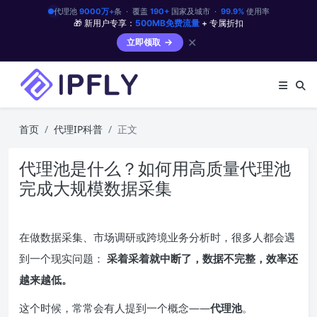
代理池
9000万+
条 · 覆盖
190+
国家及城市 ·
99.9%
使用率
🎁 新用户专享：
500MB免费流量
+ 专属折扣
✕
立即领取
首页
代理IP科普
正文
代理池是什么？如何用高质量代理池
完成大规模数据采集
在做数据采集、市场调研或跨境业务分析时，很多人都会遇
到一个现实问题：
采着采着就中断了，数据不完整，效率还
越来越低。
这个时候，常常会有人提到一个概念——
代理池
。