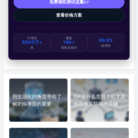
免费领取测试流量👉
查看价格方案
代理池
覆盖
99.9%
9000万+
190+
使用率
条
国家及城市
用生活化的角度带你了
ISP是什么意思？它才是
解IP纯净度的重要
你连接互联网的关键