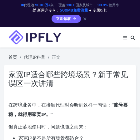
代理池
9000万+
条 · 覆盖
190+
国家及城市 ·
99.9%
使用率
🎁 新用户专享：
500MB免费流量
+ 专属折扣
✕
立即领取
首页
代理IP科普
正文
家宽IP适合哪些跨境场景？新手常见
误区一次讲清
在跨境业务中，在接触代理时会听到这样一句话：
“账号要
稳，就得用家宽IP。”
但真正落地使用时，问题也随之而来：
家宽IP是不是所有场景都适合？