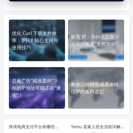
优化 Curl 下载文件效
家宽 IP：为什么它在平
率：IPFLY 核心支持与
台风控眼里“天然加分”
使用技巧
总被广告“精准轰炸”？
教你三分钟完成高速代
你的IP地址可能正在“泄
理IP的实用选型
密”！
跨境电商支付平台有哪些？2025 年主流平台盘点 + 选型建议
Temu 卖家入驻全流程详解（新手版）：条件、步骤、常见问题一次说清