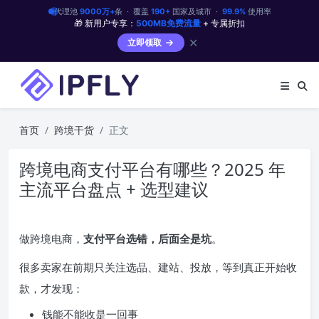
代理池
9000万+
条 · 覆盖
190+
国家及城市 ·
99.9%
使用率
🎁 新用户专享：
500MB免费流量
+ 专属折扣
✕
立即领取
首页
跨境干货
正文
跨境电商支付平台有哪些？2025 年
主流平台盘点 + 选型建议
做跨境电商，
支付平台选错，后面全是坑
。
很多卖家在前期只关注选品、建站、投放，等到真正开始收
款，才发现：
钱能不能收是一回事