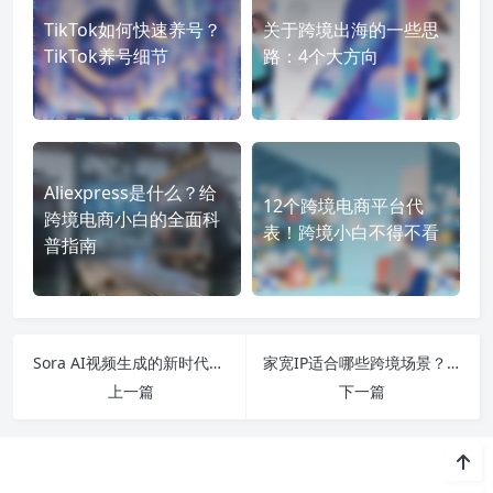
TikTok如何快速养号？
关于跨境出海的一些思
TikTok养号细节
路：4个大方向
Aliexpress是什么？给
12个跨境电商平台代
跨境电商小白的全面科
表！跨境小白不得不看
普指南
Sora AI视频生成的新时代，内容创作者的游戏规则正在被改写
家宽IP适合哪些跨境场景？新手常见误区一次讲清
上一篇
下一篇