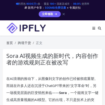
代理池
9000万+
条 · 覆盖
190+
国家及城市 ·
99.9%
使用率
🎁 新用户专享：
500MB免费流量
+ 专属折扣
✕
立即领取
首页
跨境干货
正文
Sora AI视频生成的新时代，内容创作
者的游戏规则正在被改写
在AI浪潮的推动下，从图像到文字的创作已经被彻底重塑。
而就在许多人还在沉浸于ChatGPT带来的“文字革命”时，另
一场视觉层面的巨变悄然来临——
Sora
，一个能将文字一键
生成高质量视频的AI模型。它的出现，不只是技术上的突