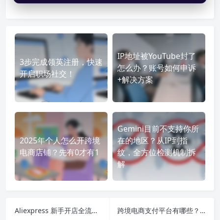
IP地址被YouTube封了
3步完成领英注册，快速
怎么办？账号如何申诉
开启职场社交！
+解决方案
Gemini目前不支持你所
2025年个人怎么开跨境
在的地区？从IP到指
电商店铺？先有0才有1
纹，全方位检测机制拆
解
Aliexpress 新手开店全流程：从 0 到首单，这一步步别走偏
跨境电商支付平台有哪些？2025 年主流平台盘点 + 选型建议