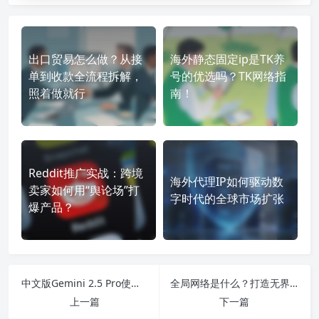
出口贸易怎么做？从接
海外静态固定ip是TK养
单到收款全流程拆解，
号的优选吗？TK网络指
照着做就行
南！
Reddit推广实战：跨境
海外代理IP如何驱动数
卖家如何用“舆论场”打
字时代的全球市场扩张
爆产品？
中文版Gemini 2.5 Pro使用指南
全局网络是什么？打造无界限互联网体验
上一篇
下一篇