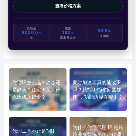
查看价格方案
代理池
覆盖
99.9%
9000万+
190+
使用率
条
国家及城市
住宅IP怎么选？动态还
夏时加速器真的能改IP
是静态？住宅IP又为什
吗？从“换IP”到“回国加
么比机房IP贵？
速”，功能边界在哪里？
为什么住宅代理 IP 是跨
代理工具不止是“换I
境业务首选？住宅代理 I