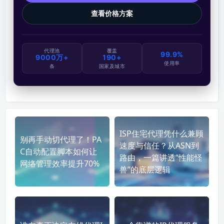
查看价格方案
代理池
覆盖
99.9%
9000万+
190+
使用率
条
国家及城市
ISP住宅代理凭什么兼顾
别再手动切代理了！PA
速度与信任？从ASN到
C自动配置脚本如何让
路由，一篇讲透“性能怪
网络管理效率提升70%
兽”的底层逻辑