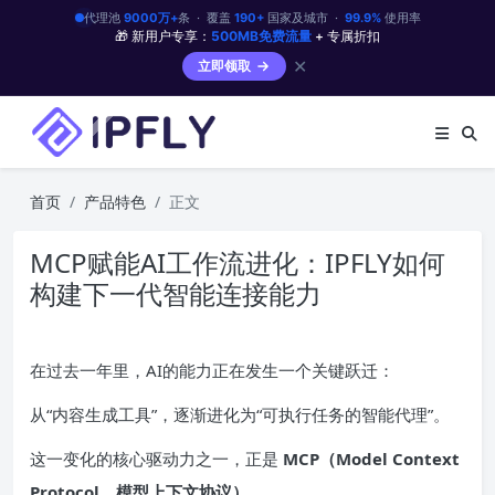
代理池
9000万+
条 · 覆盖
190+
国家及城市 ·
99.9%
使用率
🎁 新用户专享：
500MB免费流量
+ 专属折扣
✕
立即领取
首页
产品特色
正文
MCP赋能AI工作流进化：IPFLY如何
构建下一代智能连接能力
在过去一年里，AI的能力正在发生一个关键跃迁：
从“内容生成工具”，逐渐进化为“可执行任务的智能代理”。
这一变化的核心驱动力之一，正是
MCP（Model Context
Protocol，模型上下文协议）
。