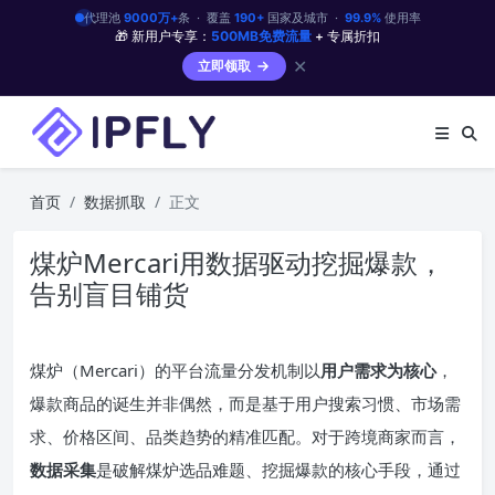
代理池
9000万+
条 · 覆盖
190+
国家及城市 ·
99.9%
使用率
🎁 新用户专享：
500MB免费流量
+ 专属折扣
✕
立即领取
首页
数据抓取
正文
煤炉Mercari用数据驱动挖掘爆款，
告别盲目铺货
煤炉（Mercari）的平台流量分发机制以
用户需求为核心
，
爆款商品的诞生并非偶然，而是基于用户搜索习惯、市场需
求、价格区间、品类趋势的精准匹配。对于跨境商家而言，
数据采集
是破解煤炉选品难题、挖掘爆款的核心手段，通过