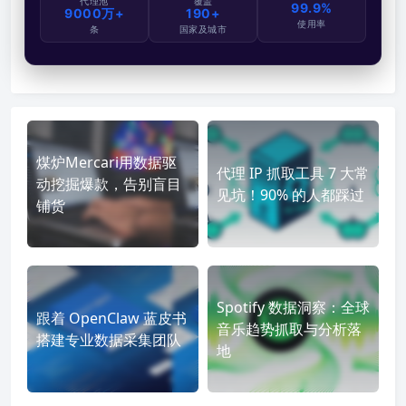
代理池
覆盖
99.9%
9000万+
190+
使用率
条
国家及城市
煤炉Mercari用数据驱
代理 IP 抓取工具 7 大常
动挖掘爆款，告别盲目
见坑！90% 的人都踩过
铺货
Spotify 数据洞察：全球
跟着 OpenClaw 蓝皮书
音乐趋势抓取与分析落
搭建专业数据采集团队
地