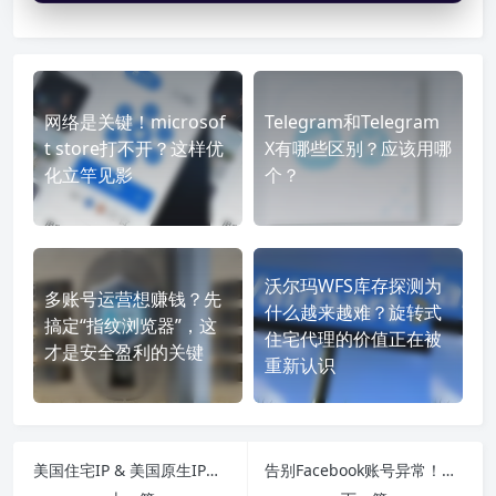
网络是关键！microsof
Telegram和Telegram
t store打不开？这样优
X有哪些区别？应该用哪
化立竿见影
个？
沃尔玛WFS库存探测为
多账号运营想赚钱？先
什么越来越难？旋转式
搞定“指纹浏览器”，这
住宅代理的价值正在被
才是安全盈利的关键
重新认识
美国住宅IP & 美国原生IP的区别与用途
告别Facebook账号异常！新手也能搞定Facebook运营