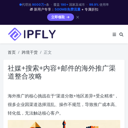
代理池
9000万+
条 · 覆盖
190+
国家及城市 ·
99.9%
使用率
🎁 新用户专享：
500MB免费流量
+ 专属折扣
✕
立即领取
首页
跨境干货
正文
社媒+搜索+内容+邮件的海外推广渠
道整合攻略
海外推广的核心挑战在于“渠道分散+地区差异+受众精准”，
很多企业因渠道选择混乱、操作不规范，导致推广成本高、
转化低，无法触达核心客户。