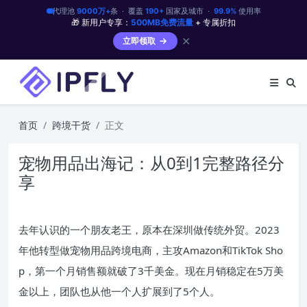
代理池
9000万+
条 · 覆盖
190+
国家及城市 ·
99.9%
使用率
🎁 新用户专享：
500MB免费流量
+ 专属折扣
✕
立即领取
首页
跨境干货
正文
宠物用品出海记：从0到1完整路径分
享
去年认识的一个朋友老王，原本在深圳做传统外贸。2023
年他转型做宠物用品跨境电商，主攻Amazon和TikTok Sho
p，第一个月销售额就破了3千美金。现在月销稳定在5万美
金以上，团队也从他一个人扩展到了5个人。