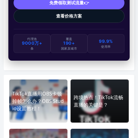
免费领取测试流量👉
查看价格方案
代理池
覆盖
99.9%
9000万+
190+
使用率
条
国家及城市
TikTok直播用OBS卡顿
跨境热点！TikTok流畅
掉帧怎么办？OBS Stud
直播的关键是？
io设置教程！