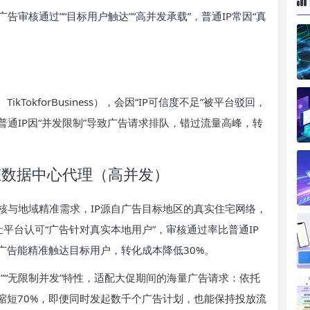
告审核通过”“目标用户触达”“高并发承载”，普通IP常因“真
ikTokforBusiness），会因“IP可信度不足”被平台驳回，
通IP因“并发限制”导致广告请求排队，错过流量高峰，转
态数据中心代理（高并发）
核与地域精准需求，IP源自广告目标地区的真实住宅网络，
，能让平台认可“广告针对真实本地用户”，审核通过率比普通IP
，广告能精准触达目标用户，转化成本降低30%。
”“无限制并发”特性，适配大促期间的海量广告请求：依托
缩短70%，即便同时发起数千个广告计划，也能保持投放流