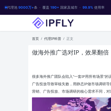
代理池
9000万+
条 · 覆盖
190+
国家及城市 ·
99.9%
使用率
首页
代理IP科普
正文
做海外推广选对IP，效果翻
很多海外推广团队会陷入“一套IP用所有场景”的
广告投放导致审核失败，用静态IP做市场调研导
营销、广告投放、市场调研的核心需求不同，对