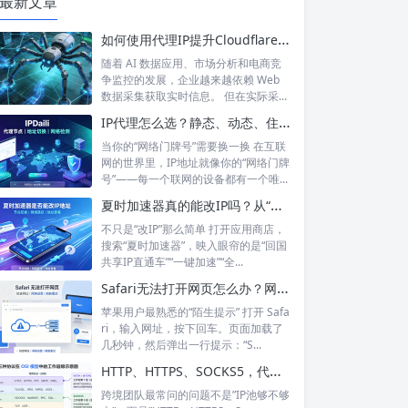
最新文章
如何使用代理IP提升Cloudflare环境下的数据采集稳定性？
随着 AI 数据应用、市场分析和电商竞
争监控的发展，企业越来越依赖 Web
数据采集获取实时信息。 但在实际采...
IP代理怎么选？静态、动态、住宅、机房——别再傻傻分不清，这篇帮你彻底搞懂
当你的“网络门牌号”需要换一换 在互联
网的世界里，IP地址就像你的“网络门牌
号”——每一个联网的设备都有一个唯...
夏时加速器真的能改IP吗？从“换IP”到“回国加速”，功能边界在哪里？
不只是“改IP”那么简单 打开应用商店，
搜索“夏时加速器”，映入眼帘的是“回国
共享IP直通车”“一键加速”“全...
Safari无法打开网页怎么办？网络正常却打不开？6个步骤帮你彻底搞定
苹果用户最熟悉的“陌生提示” 打开 Safa
ri，输入网址，按下回车。页面加载了
几秒钟，然后弹出一行提示：“S...
HTTP、HTTPS、SOCKS5，代理IP的三种协议到底怎么选？
跨境团队最常问的问题不是”IP池够不够