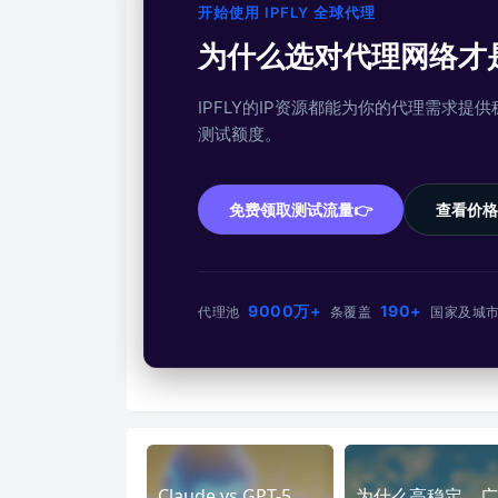
开始使用 IPFLY 全球代理
为什么选对代理网络才
IPFLY的IP资源都能为你的代理需求
测试额度。
免费领取测试流量👉
查看价格
9000万+
190+
代理池
条
覆盖
国家及城
Claude vs GPT-5.
为什么高稳定、广