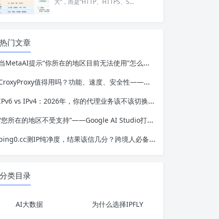
大”，而是”HTTP、HTTPS、S...
热门文章
当MetaAI提示“你所在的地区目前无法使用”怎么办？
CroxyProxy值得用吗？功能、速度、安全性——一篇讲透所有你需要知道的
IPv6 vs IPv4：2026年，你的代理业务该不该切换到IPv6？
“您所在的地区不受支持”——Google AI Studio打不开的真相与系统排查
ping0.cc测IP纯净度，结果该信几分？跨境人必备的IP检测工具认知框架
分类目录
AI大数据
为什么选择IPFLY