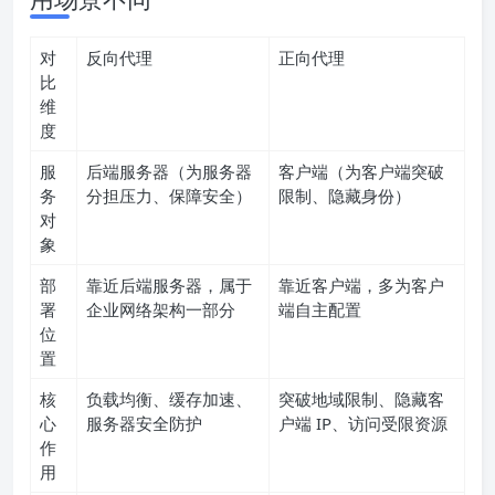
对
反向代理
正向代理
比
维
度
服
后端服务器（为服务器
客户端（为客户端突破
务
分担压力、保障安全）
限制、隐藏身份）
对
象
部
靠近后端服务器，属于
靠近客户端，多为客户
署
企业网络架构一部分
端自主配置
位
置
核
负载均衡、缓存加速、
突破地域限制、隐藏客
心
服务器安全防护
户端 IP、访问受限资源
作
用