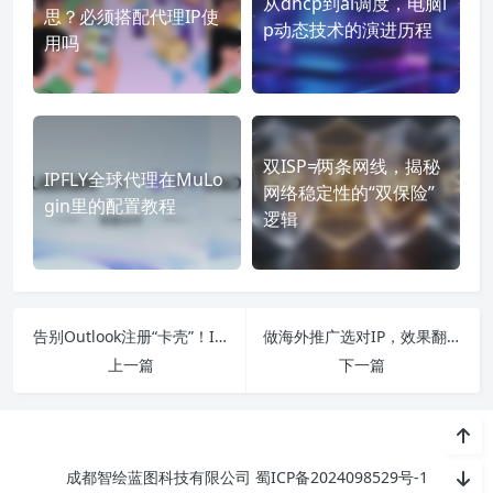
从dhcp到ai调度，电脑i
思？必须搭配代理IP使
p动态技术的演进历程
用吗
双ISP≠两条网线，揭秘
IPFLY全球代理在MuLo
网络稳定性的“双保险”
gin里的配置教程
逻辑
告别Outlook注册“卡壳”！IP适配是突破风控的核心
做海外推广选对IP，效果翻倍：社媒、广告、调研的专属指南
上一篇
下一篇
成都智绘蓝图科技有限公司
蜀ICP备2024098529号-1