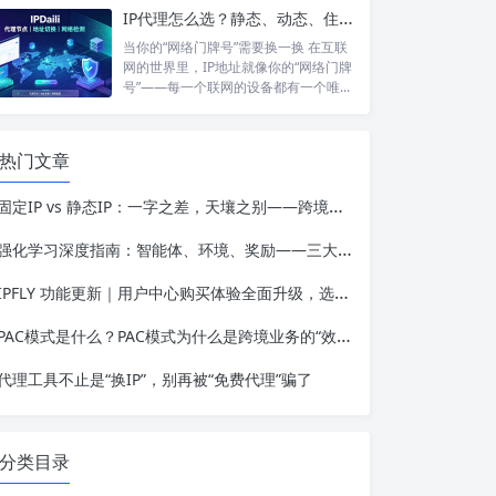
IP代理怎么选？静态、动态、住宅、机房——别再傻傻分不清，这篇帮你彻底搞懂
当你的“网络门牌号”需要换一换 在互联
网的世界里，IP地址就像你的“网络门牌
号”——每一个联网的设备都有一个唯...
热门文章
固定IP vs 静态IP：一字之差，天壤之别——跨境业务选错IP类型的代价有多高？
强化学习深度指南：智能体、环境、奖励——三大要素如何驱动AI自主进化？
IPFLY 功能更新｜用户中心购买体验全面升级，选购代理IP更高效、更便捷
PAC模式是什么？PAC模式为什么是跨境业务的“效率加速器”？
代理工具不止是“换IP”，别再被“免费代理”骗了
分类目录