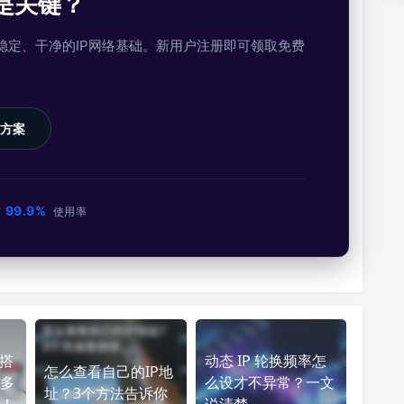
是关键？
提供稳定、干净的IP网络基础。新用户注册即可领取免费
方案
99.9%
市
使用率
？搭
动态 IP 轮换频率怎
怎么查看自己的IP地
多
么设才不异常？一文
址？3个方法告诉你
！
说清楚