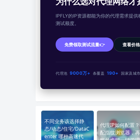
为什么选对代理网络才
IPFLY的IP资源都能为你的代理需求
测试额度。
免费领取测试流量👉
查看价格
9000万+
190+
代理池
条
覆盖
国家及城
不同业务该选择静
代理IP如何配置
态/动态/住宅/DataC
配指纹浏览器，再
enter 哪种高速代
账号也能一键管理