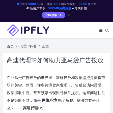
代理池
9000万+
条 · 覆盖
190+
国家及城市 ·
99.9%
使用率
🎁 新用户专享：
500MB免费流量
+ 专属折扣
✕
立即领取
首页
代理IP科普
正文
高速代理IP如何助力亚马逊广告投放
在亚马逊广告投放的世界里，准确投放和数据监控是赢得市
场的关键。然而，许多跨境卖家发现：广告后台访问缓慢、
数据抓取中断、甚至频繁出现账号异常提示。这些问题往往
不是策略不对，而是
网络环境
拖了后腿。解决方案是什
么？——
高速代理IP
。