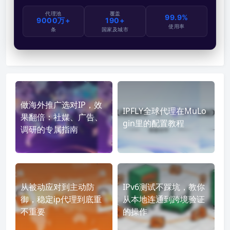
代理池
覆盖
99.9%
9000万+
190+
使用率
条
国家及城市
做海外推广选对IP，效
IPFLY全球代理在MuLo
果翻倍：社媒、广告、
gin里的配置教程
调研的专属指南
从被动应对到主动防
IPv6测试不踩坑，教你
御，稳定ip代理到底重
从本地连通到跨境验证
不重要
的操作