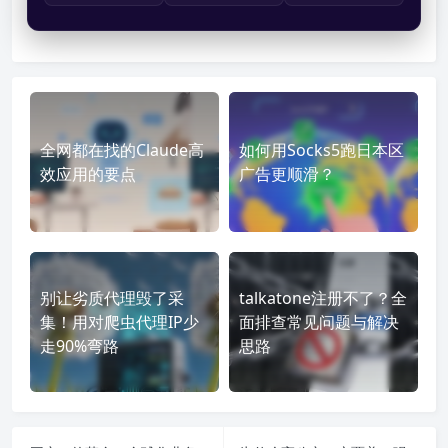
全网都在找的Claude高
如何用Socks5跑日本区
效应用的要点
广告更顺滑？
别让劣质代理毁了采
talkatone注册不了？全
集！用对爬虫代理IP少
面排查常见问题与解决
走90%弯路
思路