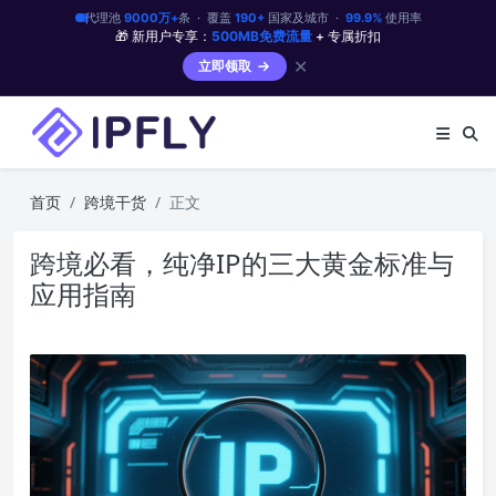
代理池
9000万+
条 · 覆盖
190+
国家及城市 ·
99.9%
使用率
🎁 新用户专享：
500MB免费流量
+ 专属折扣
✕
立即领取
首页
跨境干货
正文
跨境必看，纯净IP的三大黄金标准与
应用指南