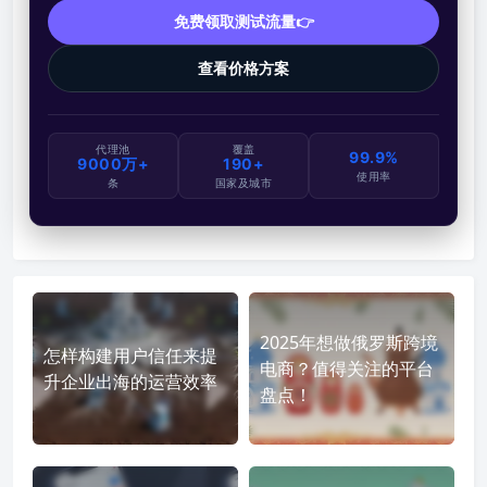
免费领取测试流量👉
查看价格方案
代理池
覆盖
99.9%
9000万+
190+
使用率
条
国家及城市
2025年想做俄罗斯跨境
怎样构建用户信任来提
电商？值得关注的平台
升企业出海的运营效率
盘点！