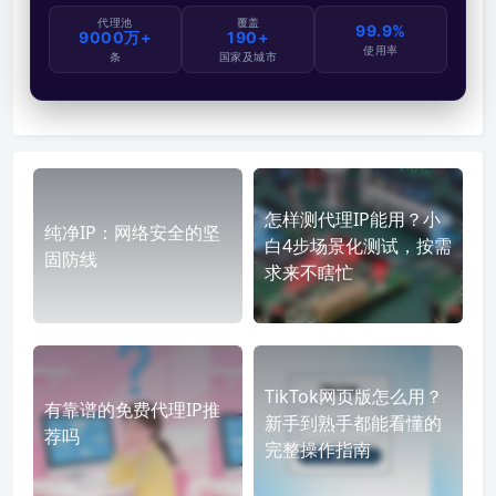
代理池
覆盖
99.9%
9000万+
190+
使用率
条
国家及城市
怎样测代理IP能用？小
纯净IP：网络安全的坚
白4步场景化测试，按需
固防线
求来不瞎忙
TikTok网页版怎么用？
有靠谱的免费代理IP推
新手到熟手都能看懂的
荐吗
完整操作指南