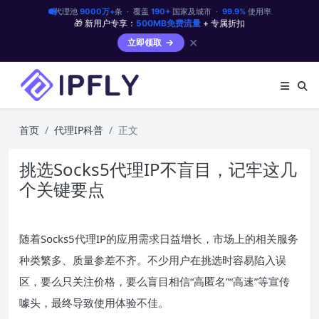
代理池
9000万+
条 · 覆盖
190+
国家及城市 ·
99.9%
使用率
🎁 新用户专享：
500MB免费流量
+ 专属折扣
✕
立即领取
首页
代理IP科普
正文
挑选Socks5代理IP不盲目，记牢这几
个关键要点
随着Socks5代理IP的应用需求日益增长，市场上的相关服务
种类繁多、质量参差不齐。不少用户在挑选时容易陷入误
区，要么只关注价格，要么盲目相信“高匿名”“高速”等宣传
噱头，最终导致使用体验不佳。