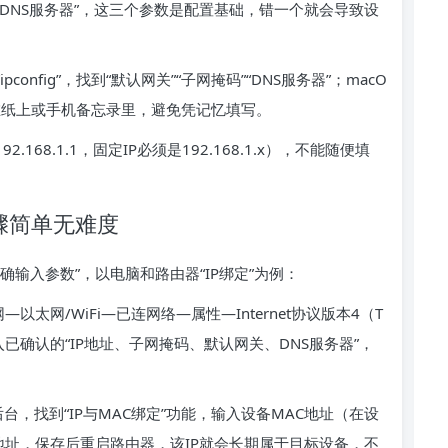
、DNS服务器”，这三个参数是配置基础，错一个就会导致设
config”，找到“默认网关”“子网掩码”“DNS服务器”；macO
数，记在纸上或手机备忘录里，避免凭记忆填写。
168.1.1，固定IP必须是192.168.1.x），不能随便填
骤简单无难度
确输入参数”，以电脑和路由器“IP绑定”为例：
以太网/WiFi—已连网络—属性—Internet协议版本4（T
次填入已确认的“IP地址、子网掩码、默认网关、DNS服务器”，
后台，找到“IP与MAC绑定”功能，输入设备MAC地址（在设
P地址，保存后重启路由器，该IP就会长期属于目标设备，不