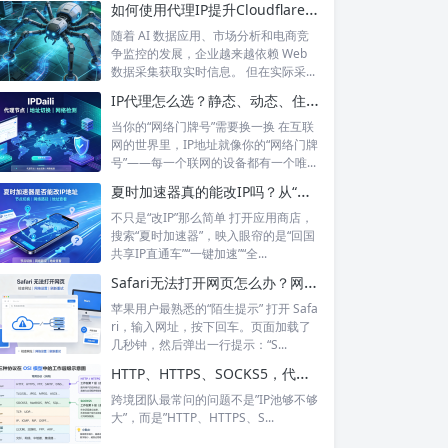
如何使用代理IP提升Cloudflare环境下的数据采集稳定性？
随着 AI 数据应用、市场分析和电商竞
争监控的发展，企业越来越依赖 Web
数据采集获取实时信息。 但在实际采...
IP代理怎么选？静态、动态、住宅、机房——别再傻傻分不清，这篇帮你彻底搞懂
当你的“网络门牌号”需要换一换 在互联
网的世界里，IP地址就像你的“网络门牌
号”——每一个联网的设备都有一个唯...
夏时加速器真的能改IP吗？从“换IP”到“回国加速”，功能边界在哪里？
不只是“改IP”那么简单 打开应用商店，
搜索“夏时加速器”，映入眼帘的是“回国
共享IP直通车”“一键加速”“全...
Safari无法打开网页怎么办？网络正常却打不开？6个步骤帮你彻底搞定
苹果用户最熟悉的“陌生提示” 打开 Safa
ri，输入网址，按下回车。页面加载了
几秒钟，然后弹出一行提示：“S...
HTTP、HTTPS、SOCKS5，代理IP的三种协议到底怎么选？
跨境团队最常问的问题不是”IP池够不够
大”，而是”HTTP、HTTPS、S...