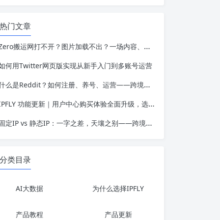
热门文章
Zero搬运网打不开？图片加载不出？一场内容、用户与网络可用性的三角博弈
如何用Twitter网页版实现从新手入门到多账号运营
什么是Reddit？如何注册、养号、运营——跨境人必备的社区平台认知框架
IPFLY 功能更新｜用户中心购买体验全面升级，选购代理IP更高效、更便捷
固定IP vs 静态IP：一字之差，天壤之别——跨境业务选错IP类型的代价有多高？
分类目录
AI大数据
为什么选择IPFLY
产品教程
产品更新