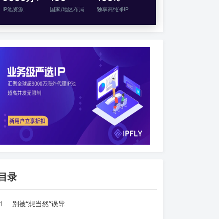
IP池资源
国家/地区布局
独享高纯净IP
目录
1
别被“想当然”误导