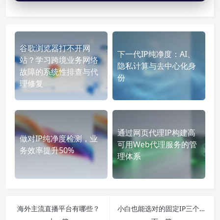
谷歌浏览器打不开网
下一代IP纯净度：AI、
站？学习跨境业务网络
隐私计算与去中心化身
故障的系统性排查与代
份
理修复
通过网页代理IP构建高
做对IP纯净度检测，业
可用Web代理服务的管
务效率提升50%
理体系
海外主流直播平台有哪些？
小白也能选对的固定IP三个适用场景