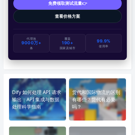
免费领取测试流量👉
查看价格方案
代理池
覆盖
99.9%
9000万+
190+
使用率
条
国家及城市
Dify 如何处理 API 请求
货代和国际物流的区别
输出：API 集成与数据
有哪些？货代有必要
处理科学指南
吗？