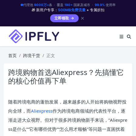
代理池
9000万+
条 · 覆盖
190+
国家及城市 ·
99.9%
使用率
🎁 新用户专享：
500MB免费流量
+ 专属折扣
✕
立即领取
首页
跨境干货
正文
跨境购物首选Aliexpress？先搞懂它
的核心价值再下单
随着跨境电商的蓬勃发展，越来越多的人开始将购物视野投
向全球，而
Aliexpress
作为跨境电商领域的代表性平台，逐
渐走进大众视野。但对于很多跨境购物新手来说，“Aliexpre
ss是什么”“它有哪些优势”“怎么用才顺畅”等问题一直困扰着