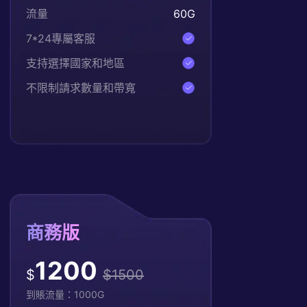
流量
60
G
7*24專屬客服
支持選擇國家和地區
不限制請求數量和帶寬
商務版
1200
$
$
1500
到賬流量：
1000
G