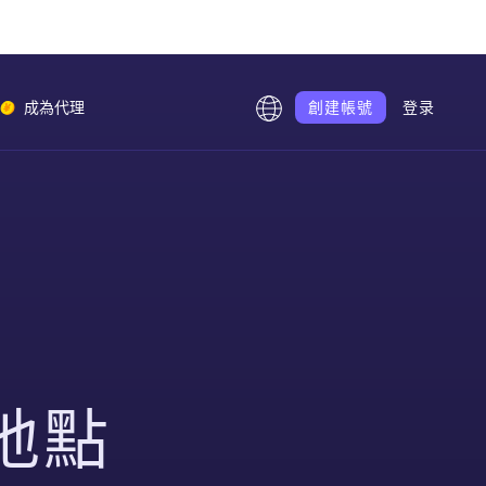
成為代理
創建帳號
登录
低至
.8
/GB
低至
.5
/IP
低至
.5
/IP
地點