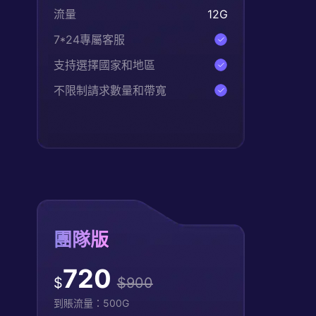
流量
12
G
7*24專屬客服
支持選擇國家和地區
不限制請求數量和帶寬
團隊版
720
$
$
900
到賬流量：
500
G