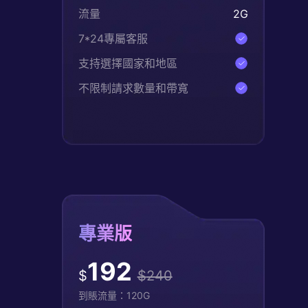
流量
2
G
7*24專屬客服
支持選擇國家和地區
不限制請求數量和帶寬
專業版
192
$
$
240
到賬流量：
120
G