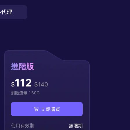
心代理
進階版
112
$
$
140
到賬流量：
60
G
立即購買
使用有效期
無限期