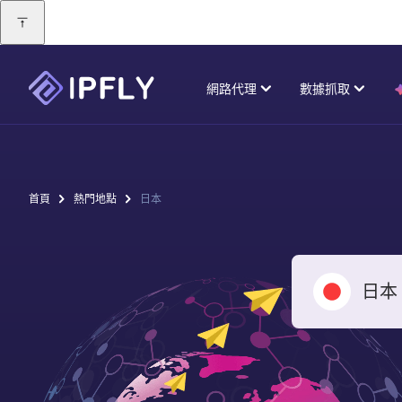
網路代理
數據抓取
動態住宅代理
低至
$
0.8
/GB
主流類型
囊括9000萬遍及全球的IP地址，無線併發，高效匿名
瀏覽器 API
首頁
熱門地點
日本
網頁抓取
定義渲染與交互，穩定高速獲取大範圍
據集
自動化訪問全球獨立網站、搜索引擎，
靜態住宅代理
低至
$
2.5
/IP
完整獲取整頁數據並結構化整理
真實的住宅住址，高質量ISP代理，穩定可靠
電子商務抓取
解鎖器 API
即時獲取Amazon、Tiktok Shop等一
日本
擬真實用戶環境與操作，告別各類封
數據中心代理
手商品信息
，高並發獲取定向數據
市場上性能更佳的代理
社交媒體抓取
即時獲取Facebook、Instagram、X等
搜索引擎 API
帳號信息
媒體文件抓取
於海量搜索結果，獲得區域化、結構化
從Youtube等主流站點高速、批量獲取
據