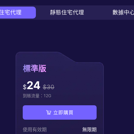
住宅代理
靜態住宅代理
數據中
標準版
24
$
$
30
到賬流量：
12
G
立即購買
使用有效期
無限期