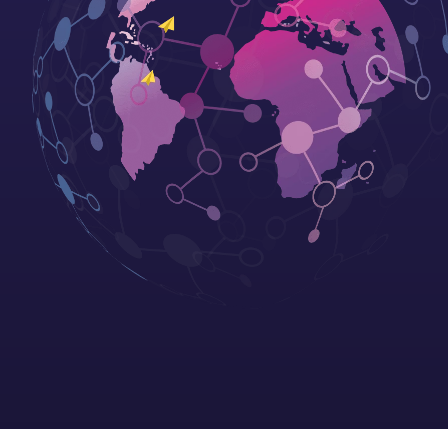
高品質無預覽音頻文件
音視頻 API
查看更多
→
自動批量下載音視頻素材，助力各項媒
業務