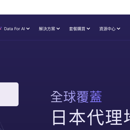
Data For AI
解決方案
套餐購買
資源中心
廣告驗證
LLM 訓練
動態住宅代理
代理集成
主流站點
瀏覽器及指紋瀏覽器配置代理，快速集成
囊括9000萬遍及全球的ip地址，無線併發，高效匿名
$
0
社媒管理
OpenClaw AI
谷歌
市場研究
賦能 MCP
靜態住宅代理
合作伙伴
谷歌購物
探索我們的合作夥伴網絡
真實的住宅住址，高質量ISP代理，穩定可靠
Youtube
SEO優化
$
2
AI Skills
必應
電子商務
全球覆蓋
雅虎
數據中心代理
常見問題
亞馬遜
市場上性能更佳的代理
數據抓取
查找常見問題的解答
$
4
抖音商城
日本代理
查看更多
→
幫助文檔
幫助您了解IPFLY的使用