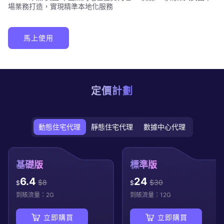
場業務打造，實現精準本地化服務
馬上使用
定價計劃
動態住宅代理
靜態住宅代理
數據中心代理
基礎版
標準版
6.4
24
$
8
$
30
$
$
到賬流量：
2
G
到賬流量：
12
G
立即購買
立即購買