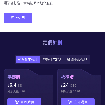
場業務打造，實現精準本地化服務
馬上使用
定價計劃
動態住宅代理
靜態住宅代理
數據中心代理
基礎版
標準版
6.4
24
$
8
$
30
$
$
到賬流量：
2
G
到賬流量：
12
G
立即購買
立即購買