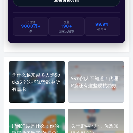
代理池
覆盖
99.9%
9000万+
190+
使用率
条
国家及城市
为什么越来越多人选So
99%的人不知道！代理I
cks5？这些优势戳中所
P竟还有这些硬核功效
有需求
IP纯净度是什么：你的
关于IPv4地址，你想知
跨境业务数字“信誉分”
道的都在这！