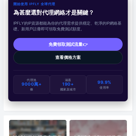
開始使用 IPFLY 全球代理
為甚麼選對代理網絡才是關鍵？
IPFLY的IP資源都能為你的代理需求提供穩定、乾淨的IP網絡基
礎。新用戶註冊即可領取免費測試額度。
免費領取測試流量👉
查看價格方案
代理池
涵蓋
99.9%
9000萬+
190+
使用率
條
國家及城市