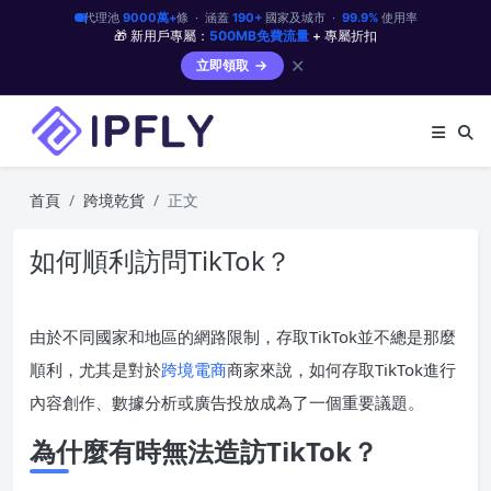
代理池
9000萬+
條 · 涵蓋
190+
國家及城市 ·
99.9%
使用率
🎁 新用戶專屬：
500MB免費流量
+ 專屬折扣
✕
立即領取
首頁
跨境乾貨
正文
如何順利訪問TikTok？
由於不同國家和地區的網路限制，存取TikTok並不總是那麼
順利，尤其是對於
跨境電商
商家來說，如何存取TikTok進行
內容創作、數據分析或廣告投放成為了一個重要議題。
為什麼有時無法造訪TikTok？