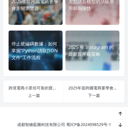
2025年當跨國電商要學
大型語言模型的頂級應
會多開瀏覽器
用和侷限性
停止硬編碼數據：如何
2025 年 Instagram 的
掌握“Python讀取JSON
最新反屏蔽策略
文件”工作流程
跨境電商小眾但可靠的寶藏工具
2025年當跨國電商要學會多開瀏覽器
上一篇
下一篇
成都智繪藍圖科技有限公司
蜀ICP备2024098529号-1