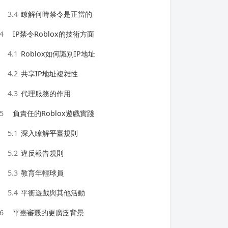
3.4
瞭解何時禁令是正當的
4
IP禁令Roblox的技術方面
4.1
Roblox如何識別IP地址
4.2
共享IP地址複雜性
4.3
代理服務的作用
5
負責任的Roblox遊戲實踐
5.1
深入瞭解平臺規則
5.2
違反報告規則
5.3
教育年輕球員
5.4
平衡遊戲與其他活動
6
平臺審覈的更廣泛背景