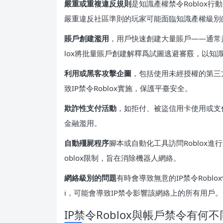
嚴重或重複違反規則
是知識產權禁令Roblox
嚴重違反社區準則的玩家可能面臨知識產權級別
賬戶創建濫用
，用戶快速創建大量賬戶——通常是
lox將批量賬戶創建解釋爲試圖逃避審覈，以知
利用或黑客攻擊企圖
，包括使用未經授權的第三方
致IP禁令Roblox實施，保護平臺安全。
欺詐性支付活動
，如拒付、被盜信用卡使用或支付
金融濫用。
自動殭屍程序
腳本或自動化工具訪問Roblox
oblox限制，旨在消除機器人網絡。
網絡級別的問題
有時會導致無意的IP禁令Robl
i，可能會導致IP禁令影響該網絡上的所有用戶。
IP禁令Roblox與帳戶禁令有何不