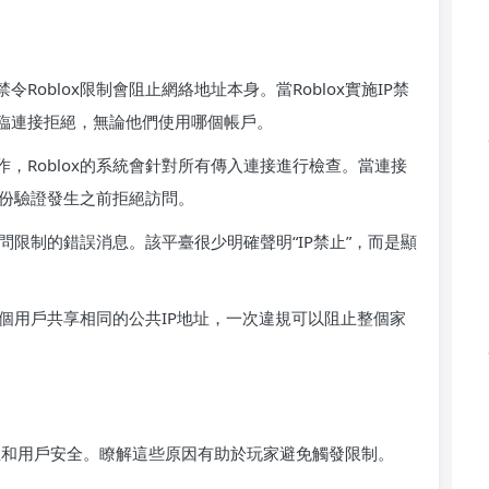
Roblox限制會阻止網絡地址本身。當Roblox實施IP禁
面臨連接拒絕，無論他們使用哪個帳戶。
，Roblox的系統會針對所有傳入連接進行檢查。當連接
在身份驗證發生之前拒絕訪問。
訪問限制的錯誤消息。該平臺很少明確聲明“IP禁止”，而是顯
果多個用戶共享相同的公共IP地址，一次違規可以阻止整個家
臺完整性和用戶安全。瞭解這些原因有助於玩家避免觸發限制。