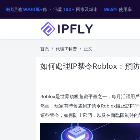
代理池
9000萬+
條 · 涵蓋
190+
國家及城市 ·
99.9%
使用率
首頁
代理IP科普
正文
如何處理IP禁令Roblox：
Roblox是世界頂級遊戲平臺之一，每月活躍
然而，玩家有時會遇到IP禁令Roblox阻止訪問
這些禁令，如何防止它們，以及在面臨限制時的適