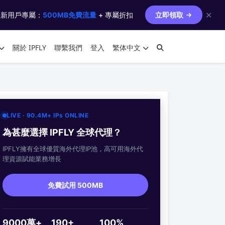
✕
 新用戶專屬：
500MB免費流量
+ 專屬折扣
立即領取
關於 IPFLY
聯繫我們
登入
繁体中文
LIVE · 90.4M+ IPs ONLINE
為甚麼選擇 IPFLY 全球代理？
IPFLY擁有全球優質海外代理IP池，高可用海外代
理資源賦能業務增長
免費試用 500MB
9000萬+
190+
100%