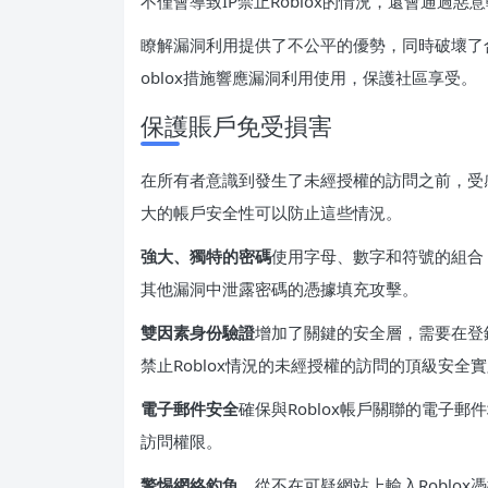
不僅會導致IP禁止Roblox的情況，還會通過
瞭解漏洞利用提供了不公平的優勢，同時破壞了合法
oblox措施響應漏洞利用使用，保護社區享受。
保護賬戶免受損害
在所有者意識到發生了未經授權的訪問之前，受感染
大的帳戶安全性可以防止這些情況。
強大、獨特的密碼
使用字母、數字和符號的組合
其他漏洞中泄露密碼的憑據填充攻擊。
雙因素身份驗證
增加了關鍵的安全層，需要在登錄
禁止Roblox情況的未經授權的訪問的頂級安全
電子郵件安全
確保與Roblox帳戶關聯的電子
訪問權限。
警惕網絡釣魚
，從不在可疑網站上輸入Roblo