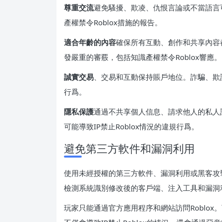
尊重交流
避免騷擾、欺凌、仇恨言論或不當語言
產權禁令Roblox措施的報告。
適合年齡的內容
確保所有互動、創作和共享內容都
發嚴重的審覈，包括知識產權禁令Roblox響應。
誠實交易
、交易和互動保持賬戶地位。詐騙、欺詐
行爲。
隱私保護
通過不共享個人信息、請求他人的私人詳
可能導致IP禁止Roblox情況的違規行爲。
避免第三方軟件和漏洞利用
使用未經授權的第三方軟件、漏洞利用或黑客攻擊是
檢測系統識別修改後的客戶端、注入工具和漏洞
玩家只能通過官方應用程序和網站訪問Roblox。