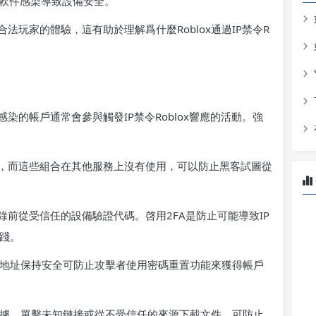
惡意軟件感染導致設備安全。
玩家的體驗，這有助於理解爲什麼Roblox通過IP禁令R
的帳戶通常會參與觸發IP禁令Roblox響應的活動。強
，而這些組合在其他服務上沒有使用，可以防止黑客試圖從
前從受信任的設備驗證代碼。啓用2FA是防止可能導致IP
實踐。
郵件地址保持安全可防止攻擊者使用密碼重置功能來獲得帳戶
x憑據、單擊未知鏈接或從不受信任的來源下載文件，可防止