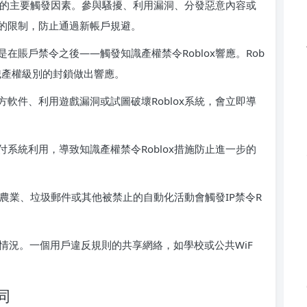
行動的主要觸發因素。參與騷擾、利用漏洞、分發惡意內容或
的限制，防止通過新帳戶規避。
在賬戶禁令之後——觸發知識產權禁令Roblox響應。Rob
識產權級別的封鎖做出響應。
軟件、利用遊戲漏洞或試圖破壞Roblox系統，會立即導
系統利用，導致知識產權禁令Roblox措施防止進一步的
進行農業、垃圾郵件或其他被禁止的自動化活動會觸發IP禁令R
ox情況。一個用戶違反規則的共享網絡，如學校或公共WiF
同