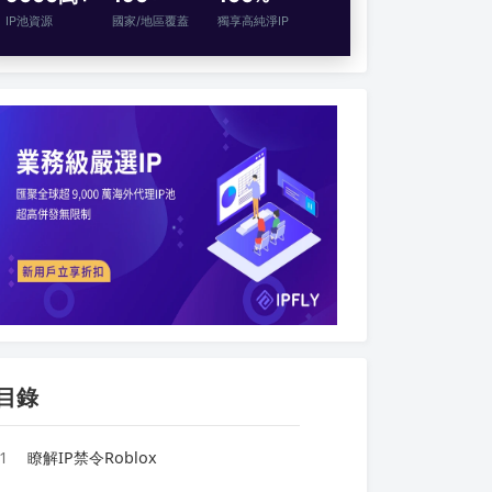
IP池資源
國家/地區覆蓋
獨享高純淨IP
目錄
1
瞭解IP禁令Roblox