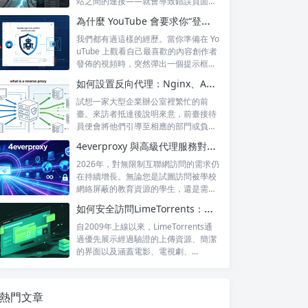
站之間的連接——就會導致錯誤頁面的
出現，這...
為什麼 YouTube 會要求你“登錄以確認你不是機器人”？
我們都有過這樣的經歷。當你準備在 Yo
uTube 上觀看自己最喜歡的內容創作者
發佈的視頻時，突然彈出一個提示框...
如何設置反向代理：Nginx、Apache 和 HAProxy 詳解
試想一家大型企業辦公室裡繁忙的前
臺。來訪者抵達後說明來意，前臺接待
員便會將他們引導至相應的部門或負責
人處。來訪...
4everproxy 與高級代理服務對比：速度、隱私和可靠性的比較
2026年，對無限制互聯網訪問的需求仍
在持續增長。無論您是試圖訪問被學校
網絡屏蔽的教育資源的學生，還是需要
訪問...
如何安全訪問LimeTorrents：使用家庭代理繞過封鎖
自2009年上線以來，LimeTorrents通
過優先展示經過驗證的上傳資源、簡潔
的界面以及涵蓋電影、電視劇、...
熱門文章