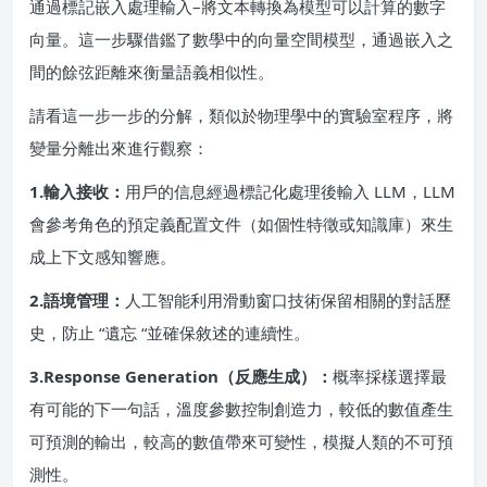
通過標記嵌入處理輸入–將文本轉換為模型可以計算的數字
向量。這一步驟借鑑了數學中的向量空間模型，通過嵌入之
間的餘弦距離來衡量語義相似性。
請看這一步一步的分解，類似於物理學中的實驗室程序，將
變量分離出來進行觀察：
1.輸入接收：
用戶的信息經過標記化處理後輸入 LLM，LLM
會參考角色的預定義配置文件（如個性特徵或知識庫）來生
成上下文感知響應。
2.語境管理：
人工智能利用滑動窗口技術保留相關的對話歷
史，防止 “遺忘 “並確保敘述的連續性。
3.Response Generation（反應生成）：
概率採樣選擇最
有可能的下一句話，溫度參數控制創造力，較低的數值產生
可預測的輸出，較高的數值帶來可變性，模擬人類的不可預
測性。