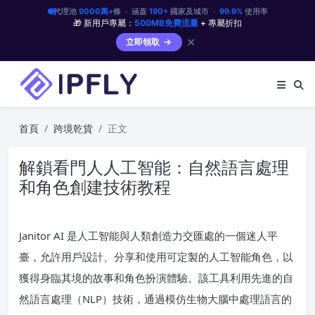
代理池
9000萬+
條 · 涵蓋
190+
國家及城市 ·
99.9%
使用率
🎁 新用戶專屬：
500MB免費流量
+ 專屬折扣
✕
立即領取
首頁
跨境乾貨
正文
解鎖看門人人工智能：自然語言處理
和角色創建技術教程
Janitor AI 是人工智能與人類創造力交匯處的一個迷人平
臺，允許用戶設計、分享和使用可定製的人工智能角色，以
獲得身臨其境的故事和角色扮演體驗。該工具利用先進的自
然語言處理（NLP）技術，通過模仿生物大腦中處理語言的