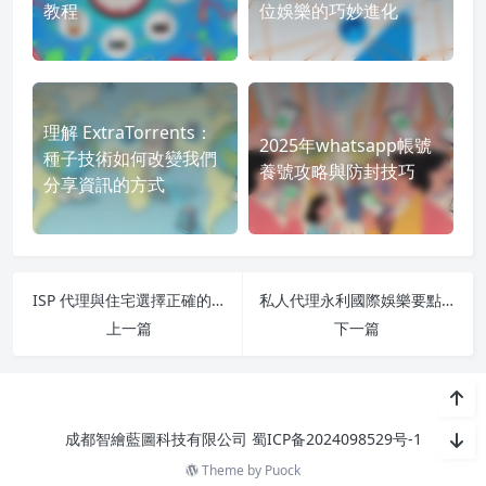
教程
位娛樂的巧妙進化
理解 ExtraTorrents：
2025年whatsapp帳號
種子技術如何改變我們
養號攻略與防封技巧
分享資訊的方式
ISP 代理與住宅選擇正確的解決方案
私人代理永利國際娛樂要點：瞭解網絡科學，實現可靠的代理使用
上一篇
下一篇
成都智繪藍圖科技有限公司
蜀ICP备2024098529号-1
Theme by
Puock