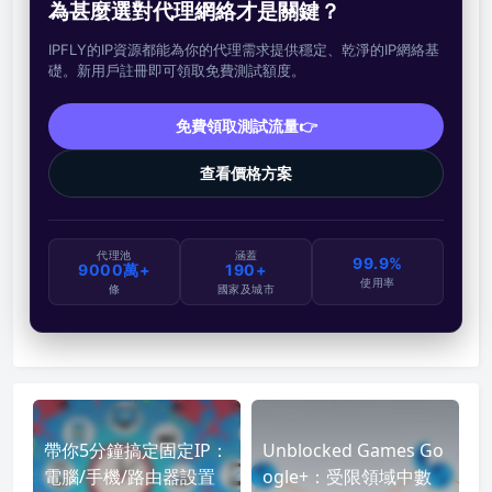
為甚麼選對代理網絡才是關鍵？
IPFLY的IP資源都能為你的代理需求提供穩定、乾淨的IP網絡基
礎。新用戶註冊即可領取免費測試額度。
免費領取測試流量👉
查看價格方案
代理池
涵蓋
99.9%
9000萬+
190+
使用率
條
國家及城市
帶你5分鐘搞定固定IP：
Unblocked Games Go
電腦/手機/路由器設置
ogle+：受限領域中數