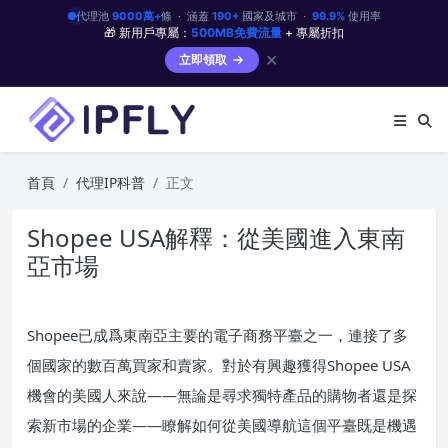
代理池
9000萬+
條 · 涵蓋
190+
國家及城市 ·
99.9%
使用率
🎁 新用戶專屬：
500MB免費流量
+ 專屬折扣
✕
立即領取
首頁
代理IP科普
正文
Shopee USA解釋：從美國進入東南
亞市場​
Shopee已成爲東南亞主要的電子商務平臺之一，連接了多
個國家的數百萬買家和賣家。對於有興趣獲得Shopee USA
機會的美國人來說——無論是尋求獨特產品的購物者還是探
索新市場的企業——瞭解如何從美國導航這個平臺既是機遇