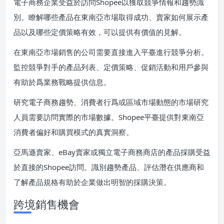
電子商務企業受益於訪問Shopee以獲取競爭情報和趨勢識
別。瞭解哪些產品在東南亞市場取得成功、賣家如何展示產
品以及哪些定價策略有效，可以提供有價值的見解。
在東南亞市場銷售的公司需要直接進入平臺進行競爭分析。
監控競爭對手的產品列表、定價策略、促銷活動和用戶參與
有助於爲業務戰略提供信息。
研究電子商務趨勢、消費者行爲或區域市場動態的市場研究
人員需要訪問實際的市場數據。Shopee平臺提供對東南亞
消費者偏好和購買模式的真實洞察。
亞馬遜賣家、eBay賣家或獨立電子商務商店的產品採購受益
於直接的Shopee訪問。識別趨勢產品、評估潛在供應商和
了解產品規格有助於企業做出明智的採購決策。
跨境銷售機會