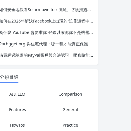
如何安全地觀看Solarmovie.to：風險、防護措施及最佳實踐
如何在2026年解決Facebook上出現的“註冊過程中發生錯誤”問題
為什麼 YouTube 會要求你“登錄以確認你不是機器人”？
Rarbgget.org 與住宅代理：哪一種才能真正保護您的隱私？
購買經過驗證的PayPal賬戶與合法認證：哪條路能通向長期成功？
分類目錄
AI& LLM
Comparison
Features
General
HowTos
Practice