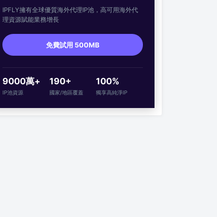
IPFLY擁有全球優質海外代理IP池，高可用海外代
理資源賦能業務增長
免費試用 500MB
9000萬+
190+
100%
IP池資源
國家/地區覆蓋
獨享高純淨IP