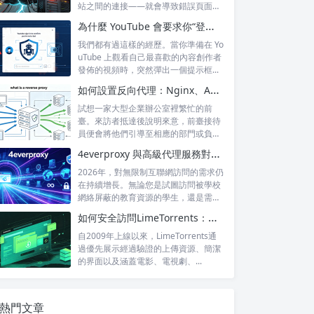
站之間的連接——就會導致錯誤頁面的
出現，這...
為什麼 YouTube 會要求你“登錄以確認你不是機器人”？
我們都有過這樣的經歷。當你準備在 Yo
uTube 上觀看自己最喜歡的內容創作者
發佈的視頻時，突然彈出一個提示框...
如何設置反向代理：Nginx、Apache 和 HAProxy 詳解
試想一家大型企業辦公室裡繁忙的前
臺。來訪者抵達後說明來意，前臺接待
員便會將他們引導至相應的部門或負責
人處。來訪...
4everproxy 與高級代理服務對比：速度、隱私和可靠性的比較
2026年，對無限制互聯網訪問的需求仍
在持續增長。無論您是試圖訪問被學校
網絡屏蔽的教育資源的學生，還是需要
訪問...
如何安全訪問LimeTorrents：使用家庭代理繞過封鎖
自2009年上線以來，LimeTorrents通
過優先展示經過驗證的上傳資源、簡潔
的界面以及涵蓋電影、電視劇、...
熱門文章