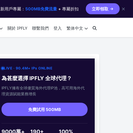
✕
 新用戶專屬：
500MB免費流量
+ 專屬折扣
立即領取
關於 IPFLY
聯繫我們
登入
繁体中文
LIVE · 90.4M+ IPs ONLINE
為甚麼選擇 IPFLY 全球代理？
IPFLY擁有全球優質海外代理IP池，高可用海外代
理資源賦能業務增長
免費試用 500MB
9000萬+
190+
100%