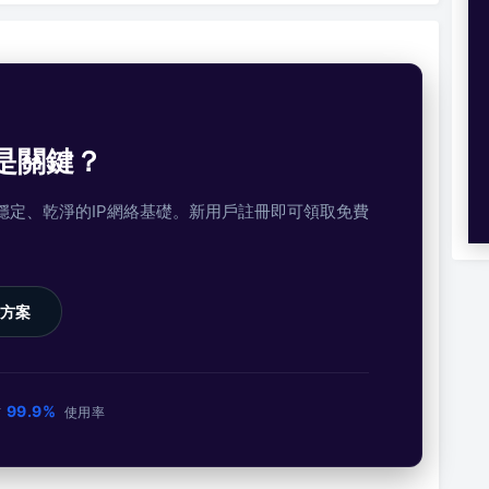
是關鍵？
提供穩定、乾淨的IP網絡基礎。新用戶註冊即可領取免費
方案
99.9%
市
使用率