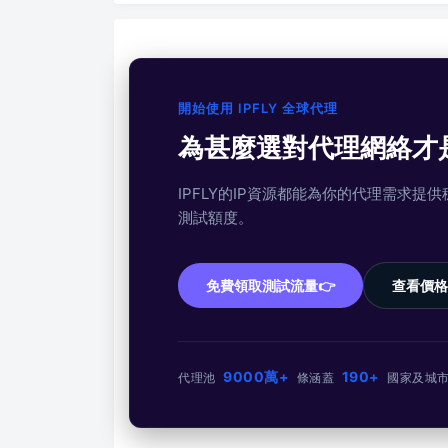
開始使用 IPFLY 全球代理
為甚麼選對代理網絡才
IPFLY的IP資源都能為你的代理需求
測試額度。
免費領取測試流量👉
查看價格
9000萬+
190+
代理池
條
涵蓋
國家及城