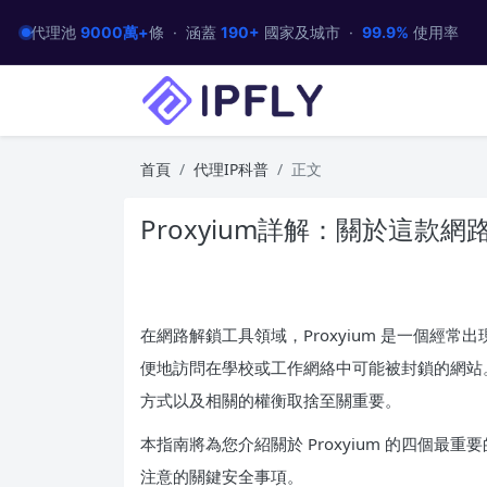
代理池
9000萬+
條 · 涵蓋
190+
國家及城市 ·
99.9%
使用率
首頁
代理IP科普
正文
Proxyium詳解：關於這款
在網路解鎖工具領域，Proxyium 是一個經
便地訪問在學校或工作網絡中可能被封鎖的網站
方式以及相關的權衡取捨至關重要。
本指南將為您介紹關於 Proxyium 的四個
注意的關鍵安全事項。