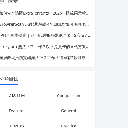
熱門文章
如何安全訪問ExtraTorrents：2026年防範惡意軟件和網絡釣魚詐騙指南
BrowserScan 未能通過驗證？原因及如何使用住宅代理解決
IPFLY 夏季特賣 | 住宅代理服務器低至 0.56 美元/GB，靜態 IP 低至 1.58 美元
Proxyium 無法正常工作？以下是更佳的替代方案，助您實現安全、私密的瀏覽體驗
無屏蔽網頁瀏覽器無法正常工作？這裡有5款可靠的替代方案
分類目錄
AI& LLM
Comparison
Features
General
HowTos
Practice