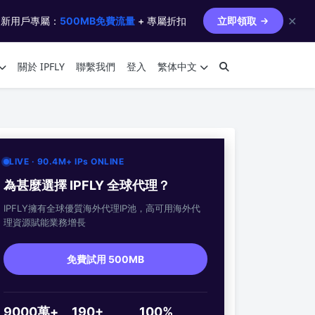
✕
 新用戶專屬：
500MB免費流量
+ 專屬折扣
立即領取
關於 IPFLY
聯繫我們
登入
繁体中文
LIVE · 90.4M+ IPs ONLINE
為甚麼選擇 IPFLY 全球代理？
IPFLY擁有全球優質海外代理IP池，高可用海外代
理資源賦能業務增長
免費試用 500MB
9000萬+
190+
100%