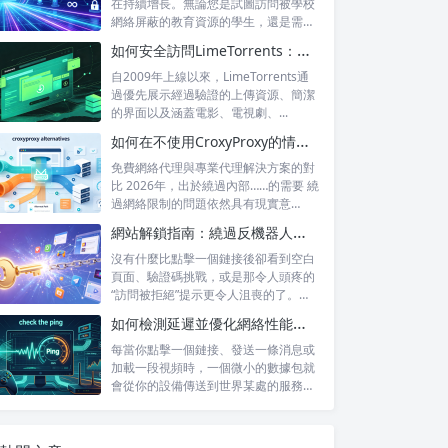
在持續增長。無論您是試圖訪問被學校
網絡屏蔽的教育資源的學生，還是需要
訪問...
如何安全訪問LimeTorrents：使用家庭代理繞過封鎖
自2009年上線以來，LimeTorrents通
過優先展示經過驗證的上傳資源、簡潔
的界面以及涵蓋電影、電視劇、...
如何在不使用CroxyProxy的情況下解鎖網站：熱門替代方案對比
免費網絡代理與專業代理解決方案的對
比 2026年，出於繞過內部……的需要 繞
過網絡限制的問題依然具有現實意
義。...
網站解鎖指南：繞過反機器人系統並訪問被屏蔽的內容
沒有什麼比點擊一個鏈接後卻看到空白
頁面、驗證碼挑戰，或是那令人頭疼的
“訪問被拒絕”提示更令人沮喪的了。無
論你是...
如何檢測延遲並優化網絡性能，以提升遊戲和直播體驗
每當你點擊一個鏈接、發送一條消息或
加載一段視頻時，一個微小的數據包就
會從你的設備傳送到世界某處的服務器
——然後...