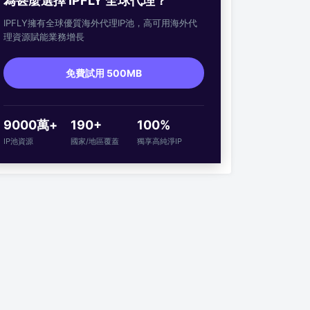
為甚麼選擇 IPFLY 全球代理？
IPFLY擁有全球優質海外代理IP池，高可用海外代
理資源賦能業務增長
免費試用 500MB
9000萬+
190+
100%
IP池資源
國家/地區覆蓋
獨享高純淨IP