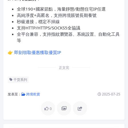
全球190+國家節點，海量靜態/動態住宅IP任選
高純淨度+高匿名，支持跨境賬號長期養號
秒級連接，穩定不掉線
支持HTTP/HTTPS/SOCKS5全協議
全平台兼容，支持指紋瀏覽器、系統設置、自動化工具
等
👉
即刻領取優惠獲取優質IP
正文完
干货系列
发表至：
跨境乾貨
2025-07-25
0