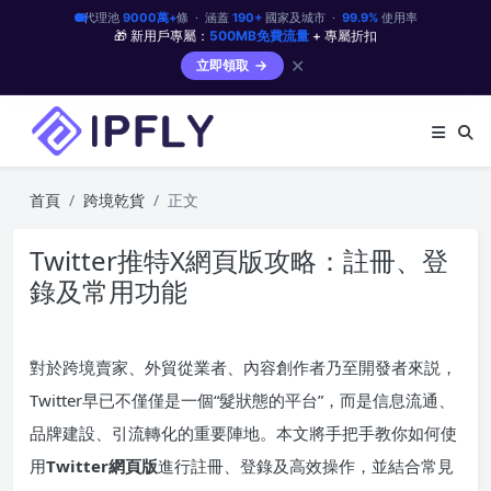
代理池
9000萬+
條 · 涵蓋
190+
國家及城市 ·
99.9%
使用率
🎁 新用戶專屬：
500MB免費流量
+ 專屬折扣
✕
立即領取
首頁
跨境乾貨
正文
Twitter推特X網頁版攻略：註冊、登
錄及常用功能
對於跨境賣家、外貿從業者、內容創作者乃至開發者來説，
Twitter早已不僅僅是一個“髮狀態的平台”，而是信息流通、
品牌建設、引流轉化的重要陣地。本文將手把手教你如何使
用
Twitter網頁版
進行註冊、登錄及高效操作，並結合常見