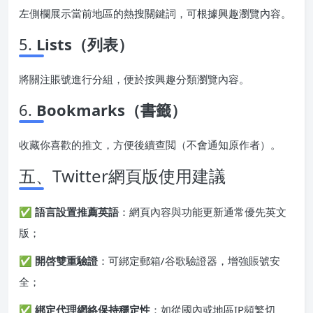
左側欄展示當前地區的熱搜關鍵詞，可根據興趣瀏覽內容。
5.
Lists（列表）
將關注賬號進行分組，便於按興趣分類瀏覽內容。
6.
Bookmarks（書籤）
收藏你喜歡的推文，方便後續查閲（不會通知原作者）。
五、Twitter網頁版使用建議
✅
語言設置推薦英語
：網頁內容與功能更新通常優先英文
版；
✅
開啓雙重驗證
：可綁定郵箱/谷歌驗證器，增強賬號安
全；
✅
綁定代理網絡保持穩定性
：如從國內或地區IP頻繁切