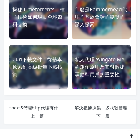
揭秘 Limetorrents：種
什麼是Rammerhead代
子技術如何驅動全球資
理？基於會話的瀏覽的
料交換
深入探索
Curl下載文件：從基本
私人代理 Wingate Me
檢索到高級批量下載技
的運作原理及其對數據
術
驅動型用戶的重要性
socks5代理http代理有什麼區別？一文搞懂
解決數據採集、多賬號管理、反爬規避的動態IP終極方案
上一篇
下一篇