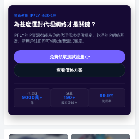
開始使用 IPFLY 全球代理
為甚麼選對代理網絡才是關鍵？
IPFLY的IP資源都能為你的代理需求提供穩定、乾淨的IP網絡基
礎。新用戶註冊即可領取免費測試額度。
免費領取測試流量👉
查看價格方案
代理池
涵蓋
99.9%
9000萬+
190+
使用率
條
國家及城市