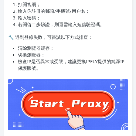
打開官網；
輸入你註冊的郵箱/手機號/用户名；
輸入密碼；
若開啓二步驗證，則還需輸入短信驗證碼。
🔧 遇到登錄失敗，可嘗試以下方式排查：
清除瀏覽器緩存；
切換瀏覽器；
檢查IP是否異常或受限，建議更換IPFLY提供的純淨IP
保護賬號。