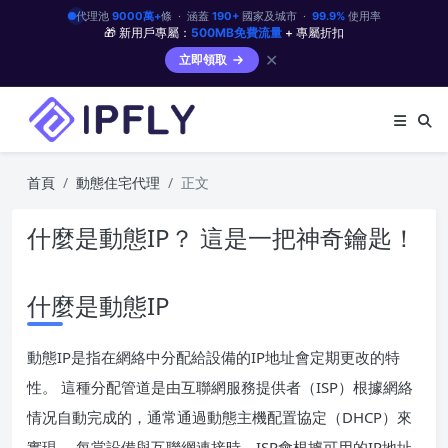
代理池
9000萬+
條 · 涵蓋
190+
國家及城市 ·
99.9%
使用率
🎁 新用戶專屬：
500MB免費流量
+ 專屬折扣
✕
立即領取
首頁
動態住宅代理
正文
什麼是動態IP？ 這是一把神奇鑰匙！
什麼是動態IP
動態IP是指在網絡中分配給設備的IP地址會定期更改的特
性。 這種分配管道是由互聯網服務提供者（ISP）根據網絡
情况自動完成的，通常通過動態主機配置協定（DHCP）來
實現。 每當設備與互聯網連接時，ISP會根據可用的IP地址