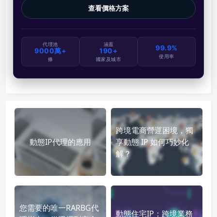
查看價格方案
代理池
涵蓋
99.9%
9000萬+
190+
使用率
條
國家及城市
跨境電商營運困境，獨
動態IP代理的應用
享動態 IP 如何巧妙化
解？
您需要的唯一RARBG代
動態住宅IP：跨境業務